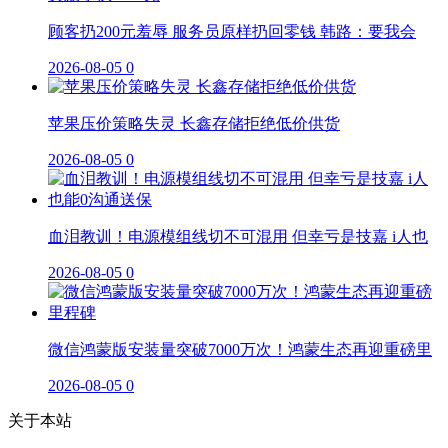
顾客扔200元羞辱 服务员原样扔回零钱 韩路：要我会
2026-08-05
0
苹果压价策略失灵 长鑫存储拒绝低价供货
2026-08-05
0
血泪教训！电源模组线切不可混用 但幸亏是技嘉 i人也
2026-08-05
0
微信鸿蒙版安装量突破7000万次！鸿蒙生态再迎重磅里
2026-08-05
0
关于本站