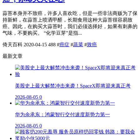
蒜苔本身并不致癌，许多人喜欢吃，但是一些非法商贩为了保
持新鲜，在蒜苔上喷洒甲醛，长期食用这种大蒜苔很容易致
癌。因此，在购买大蒜苔时，我们必须选择好，如果有刺鼻的
气味，不要购买。 “化学豆芽”是指...
倚天百科
2020-04-15
488
#
癌症
#
蔬菜
#
致癌
最新文章
美股史上最大解禁冲击来袭！SpaceX即将迎来真正考
2026-08-05
0
华为余承东：鸿蒙智行交付速度新势力第一
2026-08-05
0