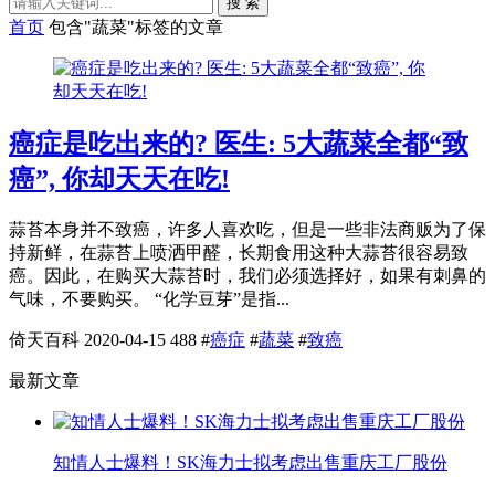
搜 索
首页
包含"蔬菜"标签的文章
癌症是吃出来的? 医生: 5大蔬菜全都“致
癌”, 你却天天在吃!
蒜苔本身并不致癌，许多人喜欢吃，但是一些非法商贩为了保
持新鲜，在蒜苔上喷洒甲醛，长期食用这种大蒜苔很容易致
癌。因此，在购买大蒜苔时，我们必须选择好，如果有刺鼻的
气味，不要购买。 “化学豆芽”是指...
倚天百科
2020-04-15
488
#
癌症
#
蔬菜
#
致癌
最新文章
知情人士爆料！SK海力士拟考虑出售重庆工厂股份