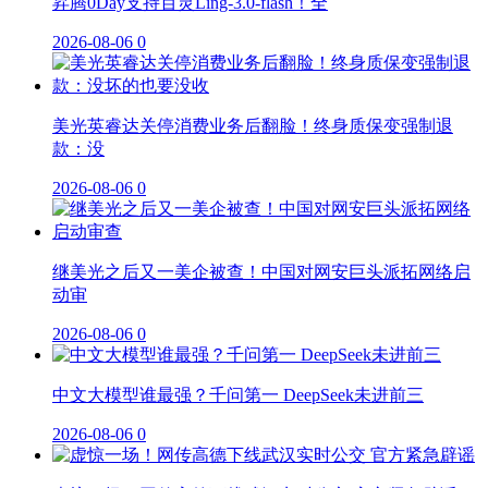
昇腾0Day支持百灵Ling-3.0-flash！全
2026-08-06
0
美光英睿达关停消费业务后翻脸！终身质保变强制退
款：没
2026-08-06
0
继美光之后又一美企被查！中国对网安巨头派拓网络启
动审
2026-08-06
0
中文大模型谁最强？千问第一 DeepSeek未进前三
2026-08-06
0