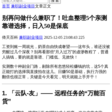
搜 索
首页
兼职副业项目
文章正文
别再问做什么兼职了！吐血整理5个亲测
靠谱选择，日入50是保底
倚天百科
兼职副业项目
2025-12-05 23:08:43
225
工资到账一周就光，奶茶自由快成奢望——这年头，谁还没被
穷醒过几个深夜？别再看那些“月入过万”的虚渺教程了，普通
人搞钱，要的就是靠谱、门槛低、见效快！
实测数十种副业门路，剔除所有忽悠轻松赚钱的坑，这5个真
正能打的选择我直接拍在这儿。日赚50是基础，执行力强的
翻倍也很正常，关键是今天看完，明天就能上手开干！
1. 「云队-友」—— 远程任务的“万能百
货”