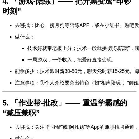
4. 「游戏-陪练」—— 把开黑变成“印钞
时刻”
去哪找：比心、捞月狗等陪练APP，或在小红书、贴吧
做什么：
技术好就带老板上分；技术一般就接“娱乐陪玩”，
一局游戏，一份收入，把爱好直接变现。
能拿多少：技术派时薪30-50元，聊天党时薪15-25元。
注意事项：①个人介绍要突出特色（如“相声陪玩”、“御
5. 「作业帮-批改」—— 重温学霸感的
“减压兼职”
去哪找：关注“作业帮”或“阿凡题”等App的兼职招聘通道
做什么：