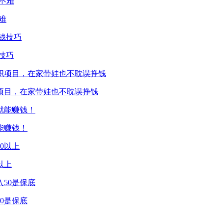
难
技巧
项目，在家带娃也不耽误挣钱
能赚钱！
以上
0是保底