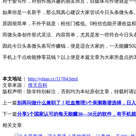
对于爱写作，对创作感兴趣的朋友而言，自媒体写作便就是一个
如果你是一名新手，那么我真心建议大家尝试今日头条微头条
原因很简单，不外乎就是：粉丝门槛低。0粉丝也能开通收益
而微头条创作形式灵活、内容简单，尤其是发一些符合今日头条
因此今日头条微头条写作赚钱，便是适合大家的，一天能赚50
手机上干点啥能挣零花钱？以上便是本篇文章为大家所盘点的3
本文地址：
http://yitian.cc/11784.html
文章来源：
倚天百科
版权声明：
除非特别标注，否则均为本站原创文章，转载时请
上一篇
别再问做什么兼职了！吐血整理5个亲测靠谱选择，日入
下一篇
分享5个国家认可的每天能赚30—50元的软件，有手机
相关文章