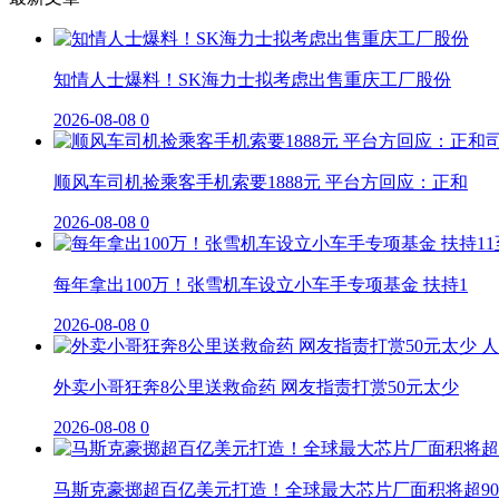
知情人士爆料！SK海力士拟考虑出售重庆工厂股份
2026-08-08
0
顺风车司机捡乘客手机索要1888元 平台方回应：正和
2026-08-08
0
每年拿出100万！张雪机车设立小车手专项基金 扶持1
2026-08-08
0
外卖小哥狂奔8公里送救命药 网友指责打赏50元太少
2026-08-08
0
马斯克豪掷超百亿美元打造！全球最大芯片厂面积将超90