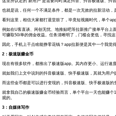
这里所认定的“新用户”是需要同时满足抖音、抖音极速版、抖音
也就是说，任何一个不满足条件，都是一次无效的拉新活动，
看到这里，相信大家都打退堂鼓了，毕竟短视频时代，单个ap
例如在U客直谈、闲创无忧、地推贴吧等拉新推广接单平台上面
可赚取50/单的佣金收益。任务清晰明了，门槛会更低，寻找
因此，手机上干点啥能挣零花钱？app拉新便是其中一个我觉得
2：极速版赚金币
现在有很多软件，都推出了极速版app。其内存更小、运行速
就如我们上文中说到的抖音极速版、快手极速版，其就为用户
而这些金币都是可以进行变现的，抖音极速版、快手极速版的变现
就拿我自己的极速版赚金币经验而言，单个平台一天也能赚个15
观的。
3：自媒体写作