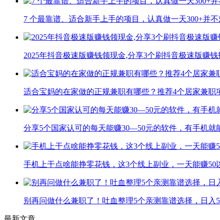
7 个最靠谱、适合新手上手的项目，认真做一天300+并不
2025年抖音极速版赚钱领现金,分享3个刷抖音极速版赚钱
适合宝妈的在家做的正规兼职有哪些？推荐4个居家兼职
分享5个国家认可的每天能赚30—50元的软件，有手机就
手机上干点啥能挣零花钱，这3个线上副业，一天能赚50
别再问做什么兼职了！吐血整理5个亲测靠谱选择，日入5
最新文章