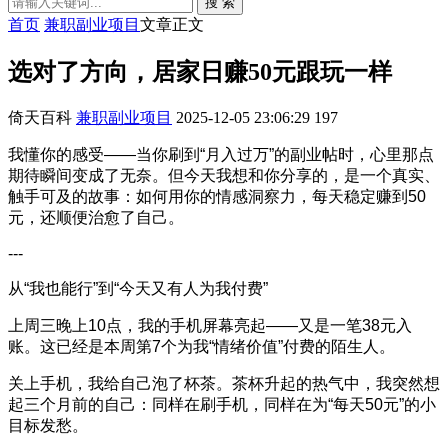
搜 索
首页
兼职副业项目
文章正文
选对了方向，居家日赚50元跟玩一样
倚天百科
兼职副业项目
2025-12-05 23:06:29
197
我懂你的感受——当你刷到“月入过万”的副业帖时，心里那点
期待瞬间变成了无奈。但今天我想和你分享的，是一个真实、
触手可及的故事：如何用你的情感洞察力，每天稳定赚到50
元，还顺便治愈了自己。
---
从“我也能行”到“今天又有人为我付费”
上周三晚上10点，我的手机屏幕亮起——又是一笔38元入
账。这已经是本周第7个为我“情绪价值”付费的陌生人。
关上手机，我给自己泡了杯茶。茶杯升起的热气中，我突然想
起三个月前的自己：同样在刷手机，同样在为“每天50元”的小
目标发愁。