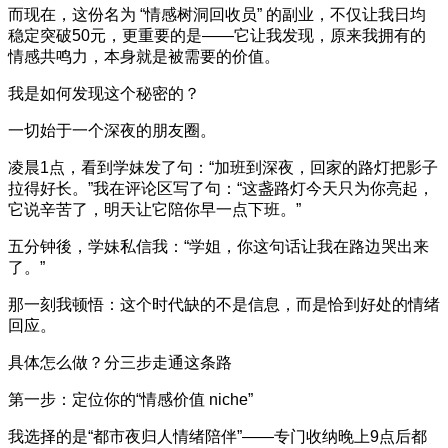
而现在，这份名为 “情感树洞回收员” 的副业，不仅让我日均
稳定突破50元，更重要的是——它让我发现，原来我拥有的
情感共鸣力，本身就是被需要的价值。
我是如何发现这个秘密的？
一切始于一个深夜的朋友圈。
凌晨1点，看到学妹发了句：“加班到深夜，回家的路灯把影子
拉得好长。”我在评论区写了句：“这盏路灯今天只为你亮起，
它说辛苦了，明天让它陪你早一点下班。”
五分钟後，学妹私信我：“学姐，你这句话让我在路边哭出来
了。”
那一刻我顿悟：这个时代缺的不是信息，而是恰到好处的情绪
回应。
具体怎么做？分三步走通这条路
第一步：定位你的“情感价值 niche”
我选择的是“都市夜归人情绪陪伴”——专门收纳晚上9点后都