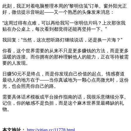
此刻，我正对着电脑整理本周的“黎明信笺”订单。窗外阳光正
好，微信提示音响起——又一个熟悉的头像发来消息：
“这周过得有点难，可以再给我写一张明信片吗？上次那张我
贴在办公桌上，每次看到都觉得还能再坚持一下。”
我回复：“当然，这次想听路灯继续说话，还是换一片海？”
你看，这个世界需要的从来不只是更多赚钱的方法，而是更多
温暖的连接。而你拥有的那种理解他人的能力，正在等待被需
要的人发现。
日赚50元不是终点，而是你发现自己价值的起点。情感赛道
最动人的地方在于——当你真诚地为一颗心点亮微光时，这份
光，也会照亮你自己的路。
需要具体话术模板或平台操作指南的话，我很乐意继续分享。
记住，你的敏感不是负担，而是这个麻木世界里最稀缺的礼
物。
本文地址：
http://yitian.cc/11778.html