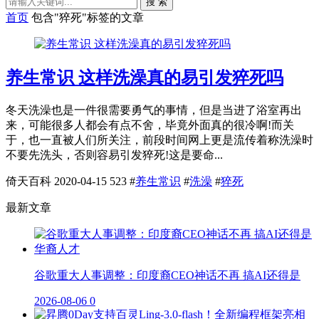
搜 索
首页
包含"猝死"标签的文章
养生常识 这样洗澡真的易引发猝死吗
冬天洗澡也是一件很需要勇气的事情，但是当进了浴室再出
来，可能很多人都会有点不舍，毕竟外面真的很冷啊!而关
于，也一直被人们所关注，前段时间网上更是流传着称洗澡时
不要先洗头，否则容易引发猝死!这是要命...
倚天百科
2020-04-15
523
#
养生常识
#
洗澡
#
猝死
最新文章
谷歌重大人事调整：印度裔CEO神话不再 搞AI还得是
2026-08-06
0