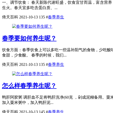
一、调节饮食： 春天新陈代谢旺盛，饮食宜甘而温，富含营养
生火。春天宜多吃含蛋白质、...
倚天百科
2021-10-13
135
#
春季养生
春季要如何养生呢？
饮食方面：春季饮食上可以多吃一些温补阳气的食物，少吃酸
食甜，少食酸。 春季的时候，我们...
倚天百科
2021-10-13
135
#
春季养生
怎么样春季养生呢？
鸭肝阿胶粥 调肝血不足将鸭肝洗净(60克 ，剁成泥糊备用
加入粟米粥中，加入鸭肝泥...
倚天百科
2021-10-13
145
#
春季养生