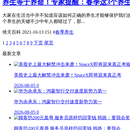
养生等于养命！专家提醒：春季这3个养
大家在生活当中并不知道应该如何正确的养生才能够保护我们
个养生的关键不少中年人都错过了，那...
倚天百科
2021-10-13
151
#
春季养生
1
2
3
4
5
6
7
8
9
下页
尾页
最新文章
美股史上最大解禁冲击来袭！SpaceX即将迎来真正考
2026-08-05
0
华为余承东：鸿蒙智行交付速度新势力第一
2026-08-05
0
顾客扔200元羞辱 服务员原样扔回零钱 韩路：要我会