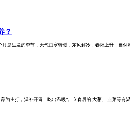
养？
个月是生发的季节，天气由寒转暖，东风解冷，春阳上升，自然界
蒜为主打，温补开胃，吃出温暖”。立春后的 大葱、 韭菜等有