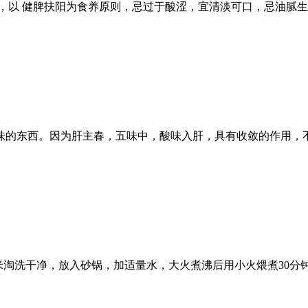
，以 健脾扶阳为食养原则，忌过于酸涩，宜清淡可口，忌油腻
味的东西。因为肝主春，五味中，酸味入肝，具有收敛的作用，
。粟米淘洗干净，放入砂锅，加适量水，大火煮沸后用小火煨煮30