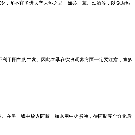
生冷，尤不宜多进大辛大热之品，如参、茸、烈酒等，以免助热
不利于阳气的生发。因此春季在饮食调养方面一定要注意，宜多
分钟。在另一锅中放入阿胶，加水用中火煮沸，待阿胶完全烊化后