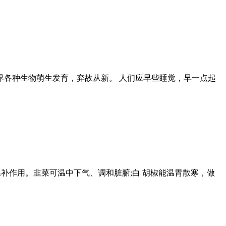
各种生物萌生发育，弃故从新。 人们应早些睡觉，早一点起
温补作用。韭菜可温中下气、调和脏腑;白 胡椒能温胃散寒，做