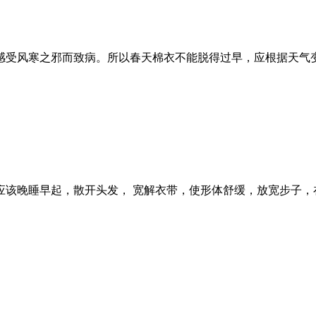
感受风寒之邪而致病。所以春天棉衣不能脱得过早，应根据天气变
该晚睡早起，散开头发， 宽解衣带，使形体舒缓，放宽步子，