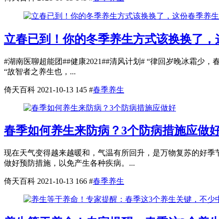
立春已到！你的冬季养生方式该换换了，
#湖南医聊超能团##健康2021##清风计划# “律回岁晚冰
“故智者之养生也，...
倚天百科
2021-10-13
145
#
春季养生
春季如何养生来防病？3个防病措施应做
现在天气变得越来越暖和，气温有所回升，是万物复苏的好季
做好预防措施，以免产生各种疾病。...
倚天百科
2021-10-13
166
#
春季养生