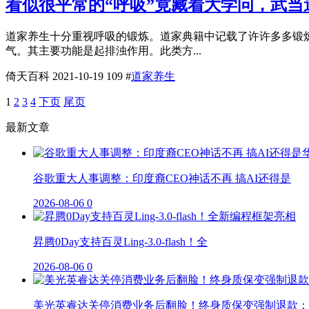
看似很平常的“呼吸”竟藏着大学问，武
道家养生十分重视呼吸的锻炼。道家典籍中记载了许许多多锻
气。其主要功能是起排浊作用。此类方...
倚天百科
2021-10-19
109
#
道家养生
1
2
3
4
下页
尾页
最新文章
谷歌重大人事调整：印度裔CEO神话不再 搞AI还得是
2026-08-06
0
昇腾0Day支持百灵Ling-3.0-flash！全
2026-08-06
0
美光英睿达关停消费业务后翻脸！终身质保变强制退款：