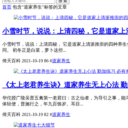
搜 索
首页
包含"道家养生"标签的文章
小雪时节，说说：上清四秘，它是道家上
小雪时节，说说：上清四秘， 它是道家上清派推崇的四种养生
同。 初冬正是白菜，萝卜这些...
倚天百科
2021-10-19
86
#
道家养生
《太上老君养生诀》道家养生无上心法 勤
华佗授广陵吴普五禽第一老君曰：古之仙者，为导引之事，能
体轻便，普施行之，年九百馀岁。耳目...
倚天百科
2021-10-19
82
#
道家养生