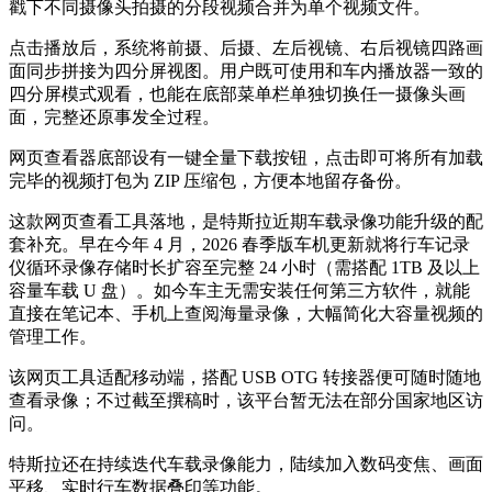
戳下不同摄像头拍摄的分段视频合并为单个视频文件。
点击播放后，系统将前摄、后摄、左后视镜、右后视镜四路画
面同步拼接为四分屏视图。用户既可使用和车内播放器一致的
四分屏模式观看，也能在底部菜单栏单独切换任一摄像头画
面，完整还原事发全过程。
网页查看器底部设有一键全量下载按钮，点击即可将所有加载
完毕的视频打包为 ZIP 压缩包，方便本地留存备份。
这款网页查看工具落地，是特斯拉近期车载录像功能升级的配
套补充。早在今年 4 月，2026 春季版车机更新就将行车记录
仪循环录像存储时长扩容至完整 24 小时（需搭配 1TB 及以上
容量车载 U 盘）。如今车主无需安装任何第三方软件，就能
直接在笔记本、手机上查阅海量录像，大幅简化大容量视频的
管理工作。
该网页工具适配移动端，搭配 USB OTG 转接器便可随时随地
查看录像；不过截至撰稿时，该平台暂无法在部分国家地区访
问。
特斯拉还在持续迭代车载录像能力，陆续加入数码变焦、画面
平移、实时行车数据叠印等功能。