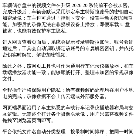
车辆储存盘中的视频文件在升级 2026.20 系统前不会被加密。
完成升级后，车辆会默认采用绑定车主特斯拉账号的密钥自动
加密录像；车主也可通过「控制＞安全」设置手动关闭加密功
能。加密后的录像无法在非授权设备上播放，即便车载 U 盘
被盗，也能有效保护车主隐私。
进入网页查看页面后，系统会提示登录特斯拉账号。账号验证
通过后，工具会自动调取绑定该账号的专属解密密钥，并依托
密钥实时解锁、解密加密视频。
除此之外，该网页工具也可作为通用行车记录仪播放器，和车
载端播放器功能一致，能够顺畅打开、整理未加密的常规录像
文件。
全程操作严格保障用户隐私：所有视频解码处理均在用户本地
电脑完成，录像数据不会上传云端或外部服务器。
网页端界面沿用了车主熟悉的车载行车记录仪播放器布局与交
互逻辑。无需逐个打开各个摄像头录像，用户只需将视频文件
拖拽至浏览器页面即可。
平台依托文件名自动分类整理，按录制时间排序，把同一时间