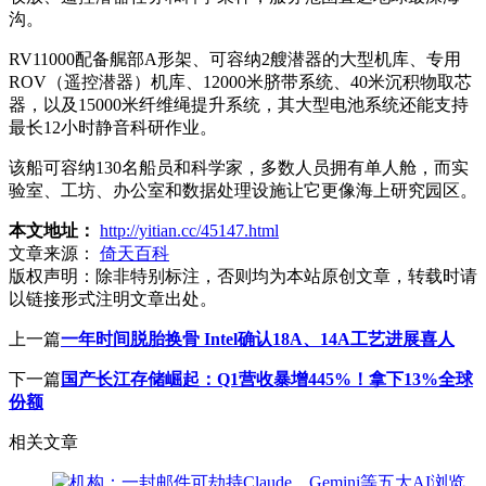
沟。
RV11000配备艉部A形架、可容纳2艘潜器的大型机库、专用
ROV（遥控潜器）机库、12000米脐带系统、40米沉积物取芯
器，以及15000米纤维绳提升系统，其大型电池系统还能支持
最长12小时静音科研作业。
该船可容纳130名船员和科学家，多数人员拥有单人舱，而实
验室、工坊、办公室和数据处理设施让它更像海上研究园区。
本文地址：
http://yitian.cc/45147.html
文章来源：
倚天百科
版权声明：
除非特别标注，否则均为本站原创文章，转载时请
以链接形式注明文章出处。
上一篇
一年时间脱胎换骨 Intel确认18A、14A工艺进展喜人
下一篇
国产长江存储崛起：Q1营收暴增445%！拿下13%全球
份额
相关文章