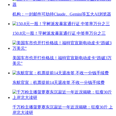
机构：一封邮件可劫持Claude、Gemini等五大AI浏览器
150.8元一股！宇树派发暴富通行证 中签率万分之三
美国车市也开打价格战！福特官宣新电动皮卡“跌破3万
美元”
东航官宣：机票提前14天退改签 不收一分钱手续费
千万粉主播菠萝赛东沉寂近一年近况揭晓：狂瘦30斤 上
岸北大读研