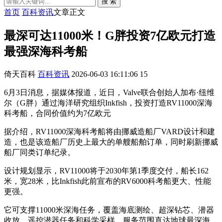
搜 索
首页
百科资讯
文章正文
最深可达11000米！G胖投资7亿欧元打造
最强深海科考船
倚天百科
百科资讯
2026-06-03 16:11:06
15
6月3日消息，据媒体报道，近日，Valve联合创始人加布·纽维
尔（G胖）通过海洋研究组织Inkfish，投资打造RV11000深海
科考船，合同价值约为7亿欧元
据介绍，RV11000深海科考船将由挪威造船厂VARD设计和建
造，也是该造船厂历史上最大的单艘船舶订单，同时刷新挪威
船厂同类订单纪录。
设计规划显示，RV11000将于2030年第1季度交付，船长162
米，宽28米，比Inkfish此前宣布的RV6000科考船更大、性能
更强。
它可支撑11000米深海任务，覆盖海底测绘、超深钻芯、潜器
收放、遥控潜器任务和科学采样，服务范围直达地球最深海