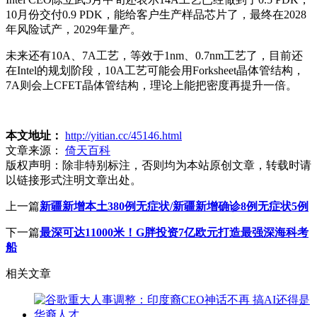
10月份交付0.9 PDK，能给客户生产样品芯片了，最终在2028
年风险试产，2029年量产。
未来还有10A、7A工艺，等效于1nm、0.7nm工艺了，目前还
在Intel的规划阶段，10A工艺可能会用Forksheet晶体管结构，
7A则会上CFET晶体管结构，理论上能把密度再提升一倍。
本文地址：
http://yitian.cc/45146.html
文章来源：
倚天百科
版权声明：
除非特别标注，否则均为本站原创文章，转载时请
以链接形式注明文章出处。
上一篇
新疆新增本土380例无症状/新疆新增确诊8例无症状5例
下一篇
最深可达11000米！G胖投资7亿欧元打造最强深海科考
船
相关文章