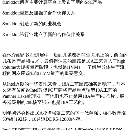
&middot;所有主要计算平台上发布了新的SoC产品
&middot;重建及加强了合作伙伴关系
&middot;创造了新的商业机会
&middot;跨行业建立了新的合作伙伴关系
在他介绍的这些进展中，后面几条都是商业关系上的，前面的
几条是产品和技术，最值得注意的应该是18A工艺进入了high
volume大规模量产阶段（也就是HVM），了解半导体生产流
程的网友应该知道HVM量产的重要意义。
从Intel近期的一些表现来看，18A工艺应该确实是稳了，前不
久还有传闻说Intel敦促PC厂商将产品重点转型18A工艺的
Panther Lake处理器，而他们也不止是用18A生产PC芯片，服
务器级别的288核至强6+也是18A工艺的。
明年初还会推出18A-P增强版工艺的下一代至强，核心数暴涨
50%到192核，16通道DDR5-12800内存。
Intel CEO陈立武5月中旬还表示14A工艺已经做到了0.5 PDK，