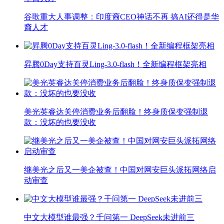
谷歌重大人事调整：印度裔CEO神话不再 搞AI还得是华
裔人才
昇腾0Day支持百灵Ling-3.0-flash！全新编程框架亮相
美光英睿达关停消费业务后翻脸！终身质保变强制退
款：没坏的也要没收
继美光之后又一美企被查！中国对网安巨头派拓网络启
动审查
中文大模型谁最强？千问第一 DeepSeek未进前三