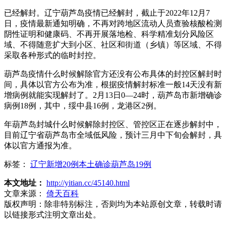
已经解封。辽宁葫芦岛疫情已经解封，截止于2022年12月7
日，疫情最新通知明确，不再对跨地区流动人员查验核酸检测
阴性证明和健康码、不再开展落地检、科学精准划分风险区
域、不得随意扩大到小区、社区和街道（乡镇）等区域、不得
采取各种形式的临时封控。
葫芦岛疫情什么时候解除官方还没有公布具体的封控区解封时
间，具体以官方公布为准，根据疫情解封标准一般14天没有新
增病例就能实现解封了。2月13日0—24时，葫芦岛市新增确诊
病例18例，其中，绥中县16例，龙港区2例。
年葫芦岛封城什么时候解除封控区、管控区正在逐步解封中，
目前辽宁省葫芦岛市全域低风险，预计三月中下旬会解封，具
体以官方通报为准。
标签：
辽宁新增20例本土确诊葫芦岛19例
本文地址：
http://yitian.cc/45140.html
文章来源：
倚天百科
版权声明：
除非特别标注，否则均为本站原创文章，转载时请
以链接形式注明文章出处。