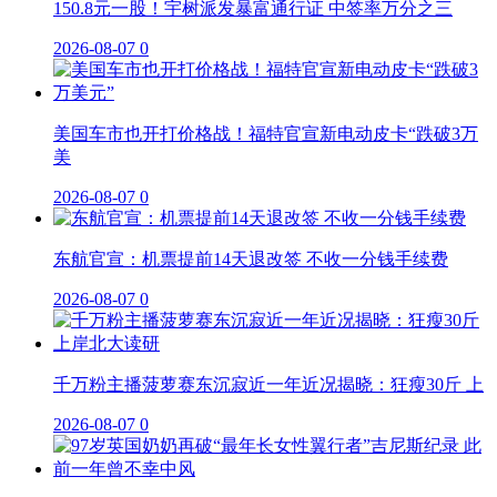
150.8元一股！宇树派发暴富通行证 中签率万分之三
2026-08-07
0
美国车市也开打价格战！福特官宣新电动皮卡“跌破3万
美
2026-08-07
0
东航官宣：机票提前14天退改签 不收一分钱手续费
2026-08-07
0
千万粉主播菠萝赛东沉寂近一年近况揭晓：狂瘦30斤 上
2026-08-07
0