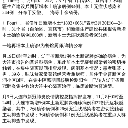
〖Three〗、月6日0—24时，31个省（自治区、直辖市）和新
疆生产建设兵团新增本土确诊病例94例、本土无症状感染者
244例，分布于安徽、上海等十余省份。
〖Four〗、省份昨日新增本土“1803+6651”表示3月30日0—24
时，31个省（自治区、直辖市）和新疆生产建设兵团报告新增
本土确诊病例1803例，新增本土无症状感染者6651例。
一地再增本土确诊!为餐馆厨师,详情公布
月19日0时至24时，辽宁省新增1例本土新冠肺炎确诊病例，为
大连市报告的普通型病例，系此前本土无症状感染者的密切接
触者，在集中隔离期间排查发现。病例基本情况：患者张某，
男，39岁，味味鲜家常菜馆经营者兼厨师，居住于金普新区金
润小区B区。在集中隔离期间核酸检测阳性，已转入辽宁省新
冠肺炎集中救治大连中心隔离治疗，临床诊断为普通型。
月9日大连市新冠肺炎疫情防控总指挥部发布，11月8日0时至
24时，大连市新增5例本土新冠肺炎确诊病例和27例无症状感
染者。其中，2例确诊病例和26例无症状感染者在密切接触者
主动排查中发现；3例确诊病例和1例无症状感染者在重点人群
主动排查中发现。