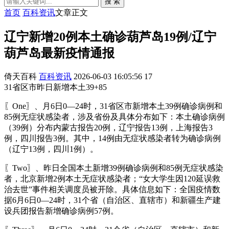
搜 索
首页
百科资讯
文章正文
辽宁新增20例本土确诊葫芦岛19例/辽宁
葫芦岛最新疫情通报
倚天百科
百科资讯
2026-06-03 16:05:56
17
31省区市昨日新增本土39+85
〖One〗、月6日0—24时，31省区市新增本土39例确诊病例和
85例无症状感染者，涉及省份及具体分布如下：本土确诊病例
（39例）分布内蒙古报告20例，辽宁报告13例，上海报告3
例，四川报告3例。其中，14例由无症状感染者转为确诊病例
（辽宁13例，四川1例）。
〖Two〗、昨日全国本土新增39例确诊病例和85例无症状感染
者，北京新增2例本土无症状感染者；“女大学生因120延误救
治去世”事件相关调度员被开除。具体信息如下：全国疫情数
据6月6日0—24时，31个省（自治区、直辖市）和新疆生产建
设兵团报告新增确诊病例57例。