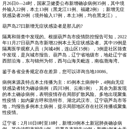
月26日0—24时，国家卫健委公布新增确诊病例35例，其中境
外输入22例，本土13例（黑龙江11例、福建2例）；新增无症
状感染者20例（境外输入17例，本土3例，均在黑龙江）。
葫芦岛27曰新增无症状感染者是那儿的?
隔离和筛查中发现的。根据葫芦岛市疫情防控报告可知，2022
年11月27日葫芦岛市新增22例本土无症状感染者。其中19例是
隔离医学观察人员（兴城4例，连山区15例），3例是社区筛查
中发现，是兴城市报告。葫芦岛，辽宁省地级市，地处辽宁省
西部沿海，东与锦州为邻，西与山海关毗连，南临渤海湾。
鉴于各省业务规定存在差异，您可以详询当地10086。
病例来源及特点本土传播为主：85例本土病例中，4例由无症
状感染者转为确诊病例（四川3例、云南1例），其余为新发现
的本土确诊病例，表明疫情存在局部扩散风险。多地出现聚集
性疫情：如内蒙古呼和浩特市、湖北武汉市、辽宁葫芦岛市等
地，均报告多例本土病例，提示局部地区存在社区传播或聚集
性疫情。
辽宁省：2月10日0时至18时，新增20例本土新冠肺炎确诊病