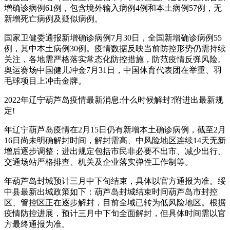
增确诊病例61例，包含境外输入病例4例和本土病例57例，无
新增死亡病例及疑似病例。
国家卫健委通报新增确诊病例7月30日，全国新增确诊病例55
例，其中本土病例30例。疫情数据反映当前防控形势仍需持续
关注，各地需严格落实常态化防控措施，防范疫情反弹风险。
奥运赛场中国健儿冲金7月31日，中国体育代表团在举重、羽
毛球项目上冲击金牌。
2022年辽宁葫芦岛疫情最新消息:什么时候解封?附进出最新规
定!
年辽宁葫芦岛疫情在2月15日仍有新增本土确诊病例，截至2月
16日尚未明确解封时间，解封需高、中风险地区连续14天无新
增后逐步调整；进出规定包括市民非必要不出市、减少出行、
交通场站严格排查、机关及企业落实弹性工作制等。
年葫芦岛封城预计三月中下旬结束，具体以官方通报为准。绥
中县最新出城政策如下：葫芦岛封城结束时间葫芦岛市封控
区、管控区正在逐步解封，目前全域已转为低风险地区。根据
疫情防控进展，预计三月中下旬全面解封，但具体时间需以官
方最终通报为准。