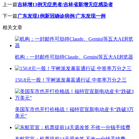
上一篇
吉林增13例无症患者/吉林省新增无症感染者
下一篇
广东发现1例新冠确诊病例/广东发现一例
相关文章
机构：一封邮件可劫持Claude、Gemini等五大AI浏览器
150.8元一股！宇树派发暴富通行证 中签率万分之三
美国车市也开打价格战！福特官宣新电动皮卡“跌破3万
美元”
东航官宣：机票提前14天退改签 不收一分钱手续费