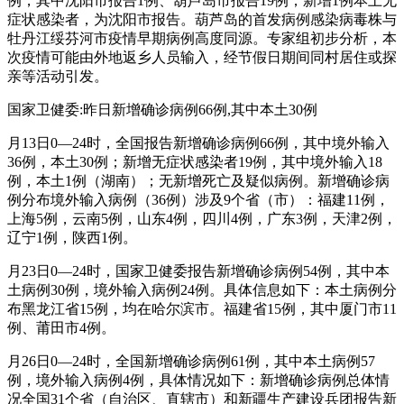
例，其中沈阳市报告1例、葫芦岛市报告19例；新增1例本土无
症状感染者，为沈阳市报告。葫芦岛的首发病例感染病毒株与
牡丹江绥芬河市疫情早期病例高度同源。专家组初步分析，本
次疫情可能由外地返乡人员输入，经节假日期间同村居住或探
亲等活动引发。
国家卫健委:昨日新增确诊病例66例,其中本土30例
月13日0—24时，全国报告新增确诊病例66例，其中境外输入
36例，本土30例；新增无症状感染者19例，其中境外输入18
例，本土1例（湖南）；无新增死亡及疑似病例。新增确诊病
例分布境外输入病例（36例）涉及9个省（市）：福建11例，
上海5例，云南5例，山东4例，四川4例，广东3例，天津2例，
辽宁1例，陕西1例。
月23日0—24时，国家卫健委报告新增确诊病例54例，其中本
土病例30例，境外输入病例24例。具体信息如下：本土病例分
布黑龙江省15例，均在哈尔滨市。福建省15例，其中厦门市11
例、莆田市4例。
月26日0—24时，全国新增确诊病例61例，其中本土病例57
例，境外输入病例4例，具体情况如下：新增确诊病例总体情
况全国31个省（自治区、直辖市）和新疆生产建设兵团报告新