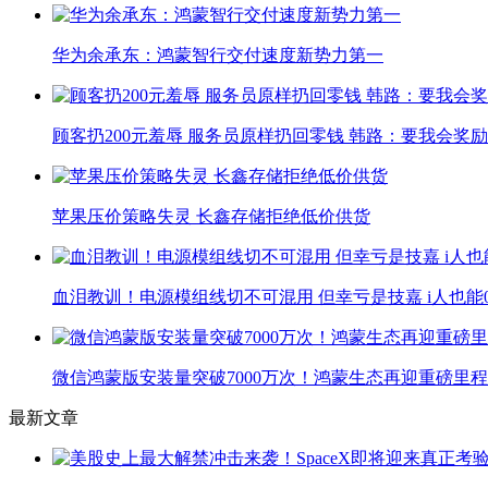
华为余承东：鸿蒙智行交付速度新势力第一
顾客扔200元羞辱 服务员原样扔回零钱 韩路：要我会奖励小
苹果压价策略失灵 长鑫存储拒绝低价供货
血泪教训！电源模组线切不可混用 但幸亏是技嘉 i人也能
微信鸿蒙版安装量突破7000万次！鸿蒙生态再迎重磅里
最新文章