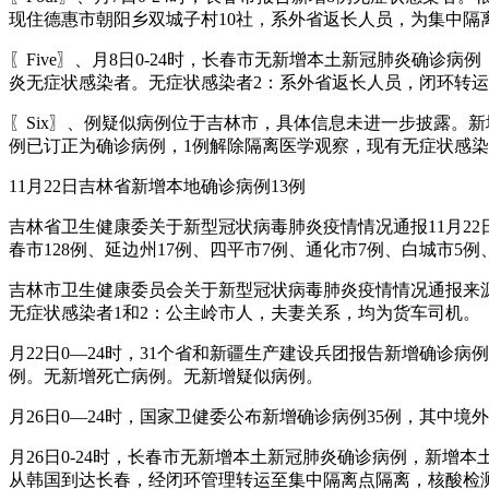
现住德惠市朝阳乡双城子村10社，系外省返长人员，为集中隔
〖Five〗、月8日0-24时，长春市无新增本土新冠肺炎确
炎无症状感染者。无症状感染者2：系外省返长人员，闭环转
〖Six〗、例疑似病例位于吉林市，具体信息未进一步披露。新
例已订正为确诊病例，1例解除隔离医学观察，现有无症状感染
11月22日吉林省新增本地确诊病例13例
吉林省卫生健康委关于新型冠状病毒肺炎疫情情况通报11月22日
春市128例、延边州17例、四平市7例、通化市7例、白城市5例
吉林市卫生健康委员会关于新型冠状病毒肺炎疫情情况通报来源：
无症状感染者1和2：公主岭市人，夫妻关系，均为货车司机。
月22日0—24时，31个省和新疆生产建设兵团报告新增确诊病例
例。无新增死亡病例。无新增疑似病例。
月26日0—24时，国家卫健委公布新增确诊病例35例，其中境
月26日0-24时，长春市无新增本土新冠肺炎确诊病例，新增本
从韩国到达长春，经闭环管理转运至集中隔离点隔离，核酸检