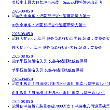
美股史上最大解禁冲击来袭！SpaceX即将迎来真正考
2026-08-05
0
华为余承东：鸿蒙智行交付速度新势力第一
2026-08-05
0
顾客扔200元羞辱 服务员原样扔回零钱 韩路：要我会
2026-08-05
0
苹果压价策略失灵 长鑫存储拒绝低价供货
2026-08-05
0
血泪教训！电源模组线切不可混用 但幸亏是技嘉 i人也
2026-08-05
0