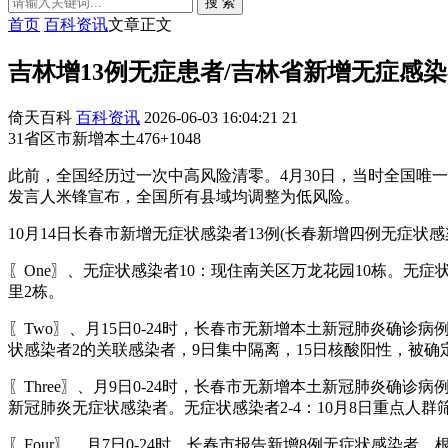
搜 索
首页
百科资讯
文章正文
吉林增13例无症患者/吉林省新增无症感
倚天百科
百科资讯
2026-06-03 16:04:21
21
31省区市新增本土476+1048
此前，全国经历过一次中高风险清零。4月30日，当时全国唯
发言人米锋宣布，全国所有县域均调整为低风险。
10月14日长春市新增无症状感染者13例(长春新增四例无症状感染者
〖One〗、无症状感染者10：现住南关区万龙花园10栋。无症
里2栋。
〖Two〗、月15日0-24时，长春市无新增本土新冠肺炎确
状感染者2的关联感染者，9日集中隔离，15日核酸阳性，被确
〖Three〗、月9日0-24时，长春市无新增本土新冠肺炎确
新冠肺炎无症状感染者。无症状感染者2-4：10月8日重点人
〖Four〗、月7日0-24时，长春市报告新增8例无症状感染