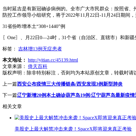
当时延吉是有新冠确诊病例的。全市广大市民群众：按照省、
防控工作领导小组研究，将于2022年11月22日-11月24日期
31省份昨增本土“308+1440”例
〖One〗、月22日0—24时，31个省（自治区、直辖市）和新
标签：
吉林增13例无症患者
本文地址：
http://yitian.cc/45139.html
文章来源：
倚天百科
版权声明：
除非特别标注，否则均为本站原创文章，转载时请
上一篇
西安公布疫情三大传播链条/西安发现3例新型肺炎
下一篇
辽宁新增20例本土确诊葫芦岛19例/辽宁葫芦岛最新疫情
相关文章
美股史上最大解禁冲击来袭！SpaceX即将迎来真正考验