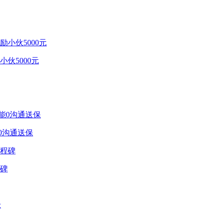
伙5000元
0沟通送保
程碑