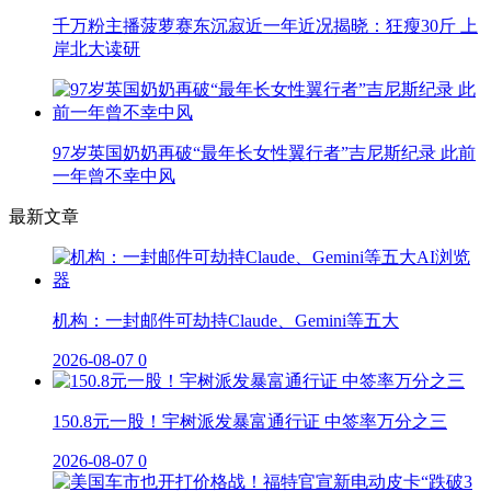
千万粉主播菠萝赛东沉寂近一年近况揭晓：狂瘦30斤 上
岸北大读研
97岁英国奶奶再破“最年长女性翼行者”吉尼斯纪录 此前
一年曾不幸中风
最新文章
机构：一封邮件可劫持Claude、Gemini等五大
2026-08-07
0
150.8元一股！宇树派发暴富通行证 中签率万分之三
2026-08-07
0