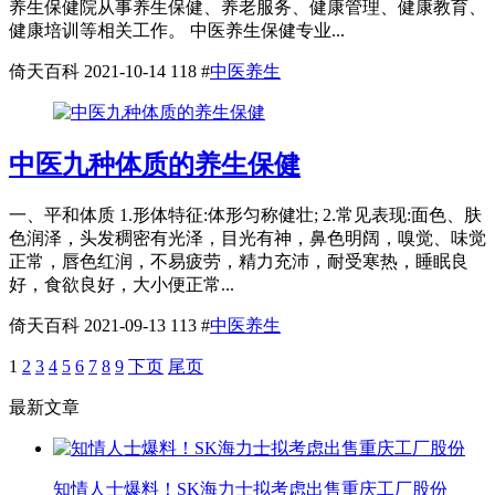
养生保健院从事养生保健、养老服务、健康管理、健康教育、
健康培训等相关工作。 中医养生保健专业...
倚天百科
2021-10-14
118
#
中医养生
中医九种体质的养生保健
一、平和体质 1.形体特征:体形匀称健壮; 2.常见表现:面色、肤
色润泽，头发稠密有光泽，目光有神，鼻色明阔，嗅觉、味觉
正常，唇色红润，不易疲劳，精力充沛，耐受寒热，睡眠良
好，食欲良好，大小便正常...
倚天百科
2021-09-13
113
#
中医养生
1
2
3
4
5
6
7
8
9
下页
尾页
最新文章
知情人士爆料！SK海力士拟考虑出售重庆工厂股份