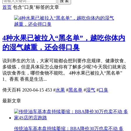
搜 索
首页
包含"口臭"标签的文章
4种水果已被拉入“黑名单”，越吃你体内
的湿气越重，还会得口臭
说到养生的方法，大家可能都会想到要作息规律、健康饮食、
多锻炼，但是具体应怎么做你有了解多少呢?今天我们就来说
说饮食养生，哪些食物不能吃。 4种水果已被拉入“黑名单”
1、香蕉 香蕉是生活...
倚天百科
2020-04-15
453
#
水果
#
黑名单
#
湿气
#
口臭
最新文章
传统油车基本盘持续萎缩：BBA降价30万也卖不动 多