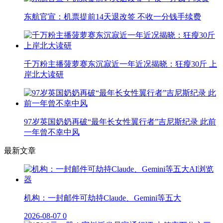
东航官宣：机票提前14天退改签 不收一分钱手续费
千万粉主播菠萝赛东沉寂近一年近况揭晓：狂瘦30斤 上
岸北大读研
97岁英国奶奶再破“最年长女性翼行者”吉尼斯纪录 此前
一年曾不幸中风
最新文章
机构：一封邮件可劫持Claude、Gemini等五大
2026-08-07
0