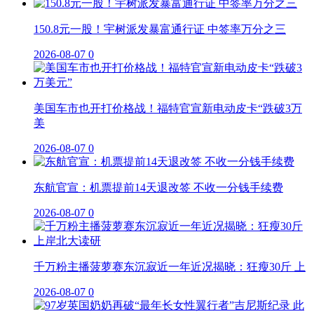
150.8元一股！宇树派发暴富通行证 中签率万分之三
2026-08-07
0
美国车市也开打价格战！福特官宣新电动皮卡“跌破3万
美
2026-08-07
0
东航官宣：机票提前14天退改签 不收一分钱手续费
2026-08-07
0
千万粉主播菠萝赛东沉寂近一年近况揭晓：狂瘦30斤 上
2026-08-07
0