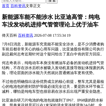
搜 索
首页
百科资讯
文章正文
新能源车能不能涉水 比亚迪高管：纯电
车没发动机进排气管管理论上优于油车
倚天百科
百科资讯
2026-07-08 17:55:34
19
7月8日消息，新能源车究竟能不能安全涉水，是不少消费者购
车前后都非常关心的核心用车问题，比亚迪股份有限公司执行
副总裁何志奇近期针对这个疑问给出了直白中肯的官方回应。
何志奇表示，纯电动车本身没有燃油车必备的发动机进排气管
结构，不存在涉水后积水被吸入发动机直接导致缸体报废的风
险，理论层面的涉水能力天然就比普通燃油车更有优势。
不过他也明确指出这份优势成立的核心前提，整车尤其是最核
心的电池包的密封防护等级必须完全过关，要是防水环节偷工
减料，哪怕是纯电车型也很容易在涉水后出现严重安全隐患。
比亚迪自研刀片电池的电池包就做到了IP67、IP68级的防水标
准，简单来说就是可以在1米深的清水里连续浸泡24小时，全