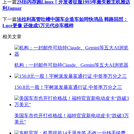
上一篇
2MB内存跑Linux！开发者征服1993年最失败主机雅达
利Jaguar
下一篇
法拉利高管吐槽中国车企造车如同快消品 韩路回怼：
Luce更像 还做成5万元代步车模样
相关文章
机构：一封邮件可劫持Claude、Gemini等五大AI浏览器
150.8元一股！宇树派发暴富通行证 中签率万分之三
美国车市也开打价格战！福特官宣新电动皮卡“跌破3万
美元”