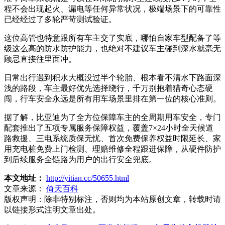
程不会出现起火、漏电等任何异常状况，极端场景下的可靠性
已经经过了多轮严苛测试验证。
这位高管也特意跟所有车主交了实底，哪怕自家车型配备了等
级这么高的防水防护能力，也绝对不建议车主碰到深水就毫无
顾忌直接往里面冲。
日常出行遇到积水大概没过半个轮胎、根本看不清水下路面深
浅的路段，车主最好优先选择绕行，千万别抱着猎奇心态硬
闯，行车安全永远是所有用车场景里排在第一位的核心准则。
据了解，比亚迪为了全方位保障车主的全周期用车安全，专门
配套推出了五项专属服务保障权益，覆盖7×24小时全天候道
路救援、三电系统质保无忧、首次免费保养权益时限延长、家
用充电桩免费上门检测、理赔维修全程跟进保障，从硬件防护
到后续服务全链路为用户的出行安全兜底。
本文地址：
http://yitian.cc/50655.html
文章来源：
倚天百科
版权声明：
除非特别标注，否则均为本站原创文章，转载时请
以链接形式注明文章出处。