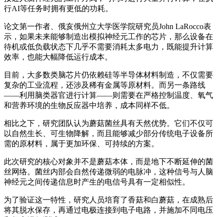
行AI等任务时拥有更低的功耗。
论文第一作者、俄亥俄州立大学医学院研究员John LaRocco表
示，如果未来能够制造出模拟神经元工作的芯片，那么设备在
待机或低负载状态下几乎不需要消耗太多电力，既能提升计算
效率，也能大幅降低运行成本。
目前，大多数类脑芯片仍依赖硅等半导体材料制造，不仅需要
复杂的工业流程，还涉及稀有金属等原材料。而另一条路线
——利用脑类器官进行计算——则需要在严格控制温度、氧气
和营养环境的生物反应器中培养，成本同样不低。
相比之下，研究团队认为蘑菇菌丝具有天然优势。它们不仅可
以自然生长、可生物降解，而且能够减少部分传统电子设备所
需的原材料，属于更加环保、可持续的方案。
此次研究的核心对象并不是蘑菇本体，而是地下不断延伸的菌
丝网络。菌丝内部会自然传递微弱的电脉冲，这种信号与人脑
神经元之间传递信息时产生的电信号具有一定相似性。
为了验证这一特性，研究人员培育了香菇和白蘑菇，在成熟后
将其脱水保存，再通过电极连接到电子电路，并施加不同电压