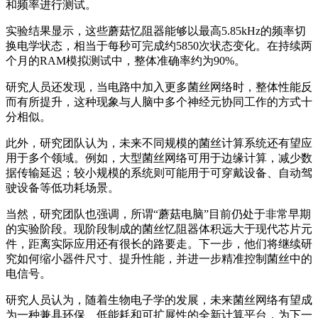
和频率进行测试。
实验结果显示，这些蘑菇忆阻器能够以最高5.85kHz的频率切
换电学状态，相当于每秒可完成约5850次状态变化。在持续两
个月的RAM模拟测试中，整体准确率约为90%。
研究人员还发现，当电路中加入更多菌丝网络时，整体性能反
而有所提升，这种现象与人脑中多个神经元协同工作的方式十
分相似。
此外，研究团队认为，未来不同规模的菌丝计算系统还有望应
用于多个领域。例如，大型菌丝网络可用于边缘计算，减少数
据传输延迟；较小规模的系统则可能用于可穿戴设备、自动驾
驶设备等低功耗场景。
当然，研究团队也强调，所谓“蘑菇电脑”目前仍处于非常早期
的实验阶段。现阶段制成的菌丝忆阻器体积远大于现代芯片元
件，距离实际应用还有很长的路要走。下一步，他们将继续研
究如何缩小器件尺寸、提升性能，并进一步精准控制菌丝中的
电信号。
研究人员认为，随着生物电子学的发展，未来菌丝网络有望成
为一种兼具环保、低能耗和可扩展性的全新计算平台，为下一