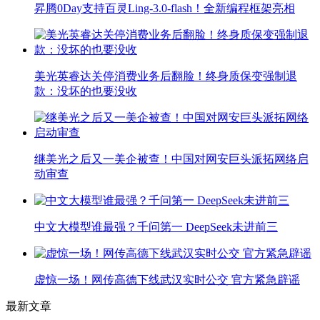
昇腾0Day支持百灵Ling-3.0-flash！全新编程框架亮相
美光英睿达关停消费业务后翻脸！终身质保变强制退
款：没坏的也要没收
继美光之后又一美企被查！中国对网安巨头派拓网络启
动审查
中文大模型谁最强？千问第一 DeepSeek未进前三
虚惊一场！网传高德下线武汉实时公交 官方紧急辟谣
最新文章