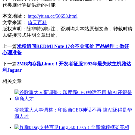
代类脑计算提供新的可能。
本文地址：
http://yitian.cc/50653.html
文章来源：
倚天百科
版权声明：
除非特别标注，否则均为本站原创文章，转载时请
以链接形式注明文章出处。
上一篇
米粉追问REDMI Note 17会不会涨价 产品经理：做好
心理准备
下一篇
2MB内存跑Linux！开发者征服1993年最失败主机雅达
利Jaguar
相关文章
谷歌重大人事调整：印度裔CEO神话不再 搞AI还得是华
裔人才