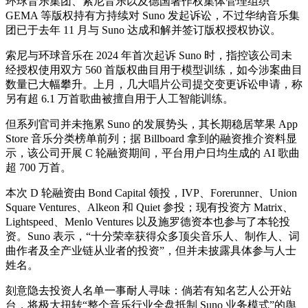
环球音乐集团、索尼音乐以及德国著作权集体管理组织
GEMA 等版权持有方持续对 Suno 发起诉讼，不过华纳音乐集
团已于去年 11 月与 Suno 达成和解并签订版权授权协议。
索尼与环球音乐在 2024 年首次起诉 Suno 时，指控该公司未
经授权使用双方 560 首版权曲目用于模型训练，如今涉案曲目
数量已大幅攀升。上月，几大唱片公司提交变更诉讼申请，称
另有超 6.1 万首歌曲被擅自用于人工智能训练。
但系列官司并未拖累 Suno 的发展势头，其长期稳居苹果 App
Store 音乐分类榜单前列；据 Billboard 拿到的融资推介资料显
示，该公司开展 C 轮融资期间，平台用户日均生成的 AI 歌曲
超 700 万首。
本次 D 轮融资由 Bond Capital 领投，IVP、Forerunner、Union
Square Ventures、Alkeon 和 Quiet 参投；现有投资方 Matrix、
Lightspeed、Menlo Ventures 以及施罗德资本也参与了本轮投
资。Suno 表示，“十分荣幸获得众多顶尖音乐人、制作人、词
曲作者及全产业链从业者的投资”，但并未披露具体参与人士
姓名。
刻意隐去投资人名单一事耐人寻味：倘若有知名艺人公开站
台，将极大扭转“整个音乐行业全盘抵制 Suno 业务模式”的舆