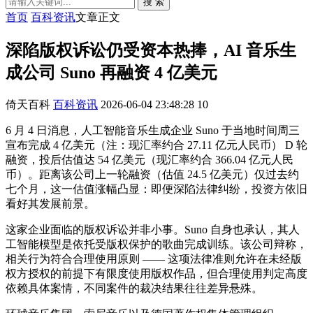
搜 索
首页
百科资讯
文章正文
深陷版权诉讼仍受资本热捧，AI 音乐生
成公司 Suno 再融资 4 亿美元
倚天百科
百科资讯
2026-06-04 23:48:28
10
6 月 4 日消息，人工智能音乐生成企业 Suno 于当地时间周三
宣布完成 4 亿美元（注：现汇率约合 27.11 亿元人民币） D 轮
融资，投后估值达 54 亿美元（现汇率约合 366.04 亿元人民
币）。距离该公司上一轮融资（估值 24.5 亿美元）仅过去约
七个月，这一估值涨幅凸显：即便深陷法律纠纷，投资方依旧
看好其发展前景。
这家企业面临的版权诉讼并非小事。Suno 自身也承认，其人
工智能模型是依托受版权保护的歌曲完成训练。该公司辩称，
相关行为符合合理使用原则 —— 这项法律准则允许在未经版
权方授权的前提下有限度使用版权作品，但合理使用判定高度
依赖具体案情，不同案件的裁决结果往往差异悬殊。