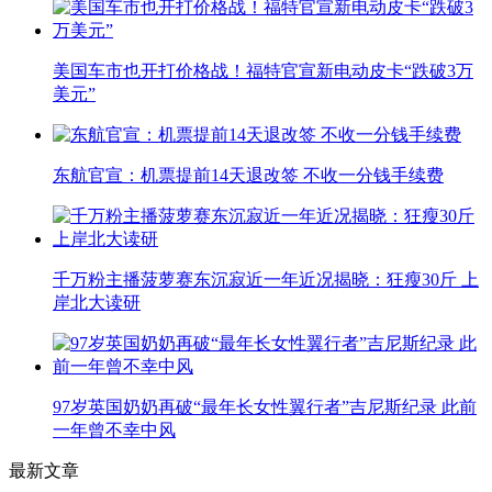
美国车市也开打价格战！福特官宣新电动皮卡“跌破3万
美元”
东航官宣：机票提前14天退改签 不收一分钱手续费
千万粉主播菠萝赛东沉寂近一年近况揭晓：狂瘦30斤 上
岸北大读研
97岁英国奶奶再破“最年长女性翼行者”吉尼斯纪录 此前
一年曾不幸中风
最新文章