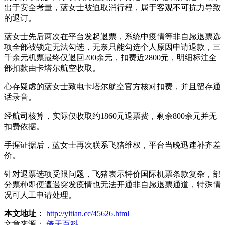
出于安全考量，蓝女士被迫取消行程，属于客观不可抗力导致
的退订。
蓝女士先后两次在平台发起退票，系统中疫情等非自愿退票选
项全部被锁定无法勾选，无奈只能勾选个人原因申请退款，三
千余元机票最终仅退回200余元，扣费近2800元，明细标注全
部扣款由卡塔尔航空收取。
心存疑虑的蓝女士致电卡塔尔航空官方核对扣费，并且留存通
话录音。
经航司核算，实际仅收取约1860元退票费，剩余800余元并无
扣费依据。
手握证据后，蓝女士再次联系飞猪维权，平台当晚迅速补齐差
价。
针对退票选项受限问题，飞猪表示特价国际机票条款复杂，部
分票种即便遭遇突发疫情也无法开通非自愿退票通道，特殊情
况可人工申请处理。
本文地址：
http://yitian.cc/45626.html
文章来源：
倚天百科