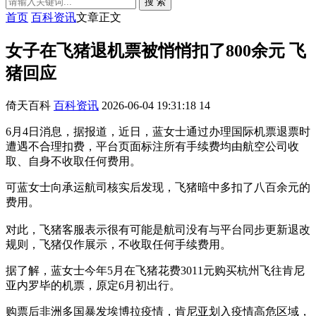
搜 索
首页
百科资讯
文章正文
女子在飞猪退机票被悄悄扣了800余元 飞
猪回应
倚天百科
百科资讯
2026-06-04 19:31:18
14
6月4日消息，据报道，近日，蓝女士通过办理国际机票退票时
遭遇不合理扣费，平台页面标注所有手续费均由航空公司收
取、自身不收取任何费用。
可蓝女士向承运航司核实后发现，飞猪暗中多扣了八百余元的
费用。
对此，飞猪客服表示很有可能是航司没有与平台同步更新退改
规则，飞猪仅作展示，不收取任何手续费用。
据了解，蓝女士今年5月在飞猪花费3011元购买杭州飞往肯尼
亚内罗毕的机票，原定6月初出行。
购票后非洲多国暴发埃博拉疫情，肯尼亚划入疫情高危区域，