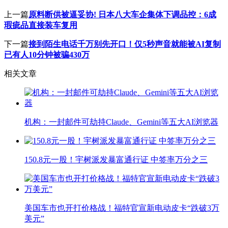
上一篇
原料断供被逼妥协! 日本八大车企集体下调品控：6成
瑕疵品直接装车复用
下一篇
接到陌生电话千万别先开口！仅5秒声音就能被AI复制
已有人10分钟被骗430万
相关文章
机构：一封邮件可劫持Claude、Gemini等五大AI浏览器
150.8元一股！宇树派发暴富通行证 中签率万分之三
美国车市也开打价格战！福特官宣新电动皮卡“跌破3万
美元”