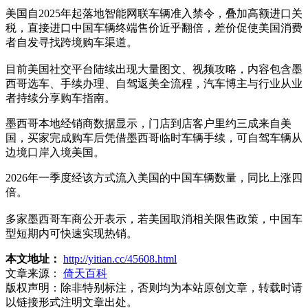
美国自2025年起落地智能网联车辆准入禁令，叠加高额进口关
税，直接进口中国车辆终端售价近乎翻倍，差价促使美国消费
者自发寻找跨境购车渠道。
目前美国社交平台陆续出现大量图文、视频攻略，内容包含墨
西哥选车、手续办理、自驾返美全流程，汽车博主与行业从业
者持续分享购车指南。
墨西哥本地经销商数据显示，门店到店客户里约三成来自美
国，买家完成购车后凭借墨西哥临时车辆手续，可自驾车辆从
边境口岸入境美国。
2026年一季度经该方式流入美国的中国车辆数量，同比上涨四
倍。
多家墨西哥车商公开表示，若美国取消相关限售政策，中国车
型短期内可快速实现热销。
本文地址：
http://yitian.cc/45608.html
文章来源：
倚天百科
版权声明：
除非特别标注，否则均为本站原创文章，转载时请
以链接形式注明文章出处。