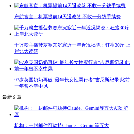
东航官宣：机票提前14天退改签 不收一分钱手续费
千万粉主播菠萝赛东沉寂近一年近况揭晓：狂瘦30斤 上
岸北大读研
97岁英国奶奶再破“最年长女性翼行者”吉尼斯纪录 此前
一年曾不幸中风
最新文章
机构：一封邮件可劫持Claude、Gemini等五大