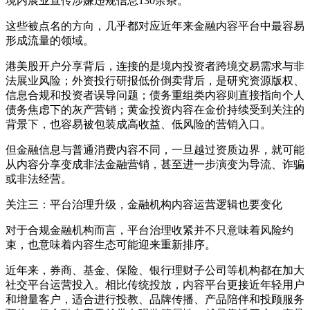
境内展业宣传涉嫌违规信息130余条。
这些被点名的方向，几乎都对应近年来金融内容平台中最容易
形成流量的领域。
港美股开户分享背后，连接的是境内投资者跨境交易需求与非
法展业风险；外资投行研报低价倒卖背后，是研究资源版权、
信息合规和投资者误导问题；债务重组类内容则直接指向个人
债务焦虑下的灰产营销；黄金投资内容在金价持续受到关注的
背景下，也容易被包装成高收益、低风险的营销入口。
但金融信息与普通消费内容不同，一旦越过资质边界，就可能
从内容分享变成非法金融营销，甚至进一步演变为导流、诈骗
或非法经营。
关注三：平台治理升级，金融机构内容运营逻辑也要变化
对于合规金融机构而言，平台治理收紧并不只意味着风险约
束，也意味着内容生态可能迎来重新排序。
近年来，券商、基金、保险、银行理财子公司等机构都在加大
社交平台运营投入。相比传统投放，内容平台更接近年轻用户
和增量客户，适合进行投教、品牌传播、产品陪伴和投顾服务