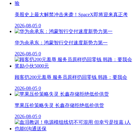
美股史上最大解禁冲击来袭！SpaceX即将迎来真正考
2026-08-05
0
华为余承东：鸿蒙智行交付速度新势力第一
2026-08-05
0
顾客扔200元羞辱 服务员原样扔回零钱 韩路：要我会
2026-08-05
0
苹果压价策略失灵 长鑫存储拒绝低价供货
2026-08-05
0