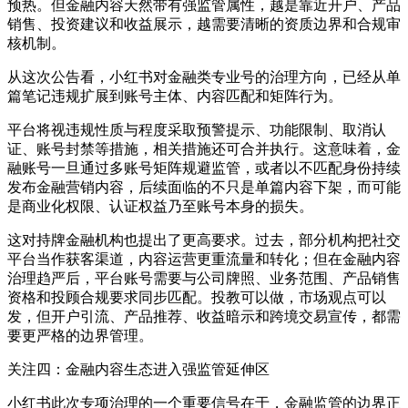
预热。但金融内容天然带有强监管属性，越是靠近开户、产品
销售、投资建议和收益展示，越需要清晰的资质边界和合规审
核机制。
从这次公告看，小红书对金融类专业号的治理方向，已经从单
篇笔记违规扩展到账号主体、内容匹配和矩阵行为。
平台将视违规性质与程度采取预警提示、功能限制、取消认
证、账号封禁等措施，相关措施还可合并执行。这意味着，金
融账号一旦通过多账号矩阵规避监管，或者以不匹配身份持续
发布金融营销内容，后续面临的不只是单篇内容下架，而可能
是商业化权限、认证权益乃至账号本身的损失。
这对持牌金融机构也提出了更高要求。过去，部分机构把社交
平台当作获客渠道，内容运营更重流量和转化；但在金融内容
治理趋严后，平台账号需要与公司牌照、业务范围、产品销售
资格和投顾合规要求同步匹配。投教可以做，市场观点可以
发，但开户引流、产品推荐、收益暗示和跨境交易宣传，都需
要更严格的边界管理。
关注四：金融内容生态进入强监管延伸区
小红书此次专项治理的一个重要信号在于，金融监管的边界正