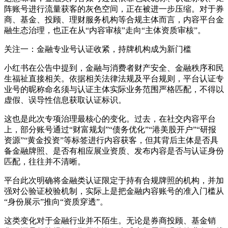
阵账号进行流量获客的灰色空间，正在被进一步压缩。对于券
商、基金、投顾、理财服务机构等合规主体而言，内容平台金
融生态治理，也正在从“内容审核”走向“主体资质审核”。
关注一：金融专业号认证收紧，持牌机构成为新门槛
小红书在公告中提到，金融与消费者财产安全、金融秩序和民
生福祉直接相关。依据相关法律法规及平台规则，平台认证专
业号的昵称命名须与认证主体实际业务范围严格匹配，不得以
虚假、误导性信息获取认证标识。
这也是此次专项治理最核心的变化。过去，在社交内容平台
上，部分账号通过“财富规划”“债务优化”“港美股开户”“研报
资源”“黄金投资”等标签进行内容获客，但其背后主体是否具
备金融牌照、是否有相应展业资质、发布内容是否与认证身份
匹配，往往并不清晰。
平台此次明确将金融类认证限定于持有合规牌照的机构，并加
强对公验证校验机制，实际上是把金融内容账号的准入门槛从
“身份展示”推向“资质穿透”。
这类变化对于金融行业并不陌生。无论是券商投顾、基金销