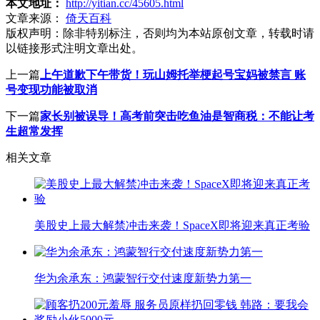
本文地址：
http://yitian.cc/45605.html
文章来源：
倚天百科
版权声明：
除非特别标注，否则均为本站原创文章，转载时请
以链接形式注明文章出处。
上一篇
上午道歉下午带货！玩山姆托举梗起号宝妈被禁言 账
号变现功能被取消
下一篇
家长别被误导！高考前突击吃鱼油是智商税：不能让考
生超常发挥
相关文章
美股史上最大解禁冲击来袭！SpaceX即将迎来真正考验
华为余承东：鸿蒙智行交付速度新势力第一