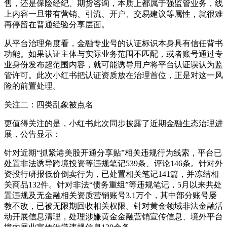
售，还是保险经纪、期货咨询，本质上都属于强监管业务，线
上内容一旦带有营销、引流、开户、交易建议等属性，就很难
再停留在普通经验分享层面。
从平台治理角度看，金融专业号的认证标识本身具有信任背书
功能。如果认证主体与实际业务范围不匹配，或者账号通过专
业身份发布超范围内容，就可能诱导用户将平台认证误认为监
管许可。此次小红书把认证资质放在治理首位，正是对这一风
险的前置处理。
关注二：四类乱象被点名
更值得关注的是，小红书此次同步披露了近期金融生态治理进
展，公告显示：
针对近期“抓紧港美股开通分享贴”相关违规行为线索，平台已
处置非法诱导跨境投资等违规笔记539条、评论146条。针对外
资投行研报低价倒卖行为，已处置相关笔记141篇，并冻结相
关商品132件。针对非法“债务重组”等违规笔记，5月以来共处
置违规及无金融相关资质营销账号3.1万个，其中部分账号屡
教不改，已被无限期回收相关权限。针对黄金领域非法金融活
动开展信息清理，处理涉嫌黄金金融营销宣传信息、境外平台