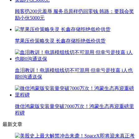
顾客扔200元羞辱 服务员原样扔回零钱 韩路：要我会奖
励小伙5000元
苹果压价策略失灵 长鑫存储拒绝低价供货
血泪教训！电源模组线切不可混用 但幸亏是技嘉 i人也
能0沟通送保
微信鸿蒙版安装量突破7000万次！鸿蒙生态再迎重磅里
程碑
最新文章