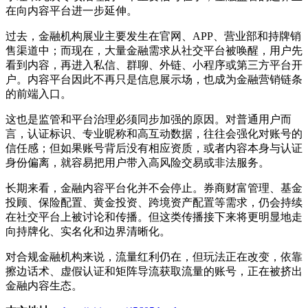
在向内容平台进一步延伸。
过去，金融机构展业主要发生在官网、APP、营业部和持牌销
售渠道中；而现在，大量金融需求从社交平台被唤醒，用户先
看到内容，再进入私信、群聊、外链、小程序或第三方平台开
户。内容平台因此不再只是信息展示场，也成为金融营销链条
的前端入口。
这也是监管和平台治理必须同步加强的原因。对普通用户而
言，认证标识、专业昵称和高互动数据，往往会强化对账号的
信任感；但如果账号背后没有相应资质，或者内容本身与认证
身份偏离，就容易把用户带入高风险交易或非法服务。
长期来看，金融内容平台化并不会停止。券商财富管理、基金
投顾、保险配置、黄金投资、跨境资产配置等需求，仍会持续
在社交平台上被讨论和传播。但这类传播接下来将更明显地走
向持牌化、实名化和边界清晰化。
对合规金融机构来说，流量红利仍在，但玩法正在改变，依靠
擦边话术、虚假认证和矩阵导流获取流量的账号，正在被挤出
金融内容生态。