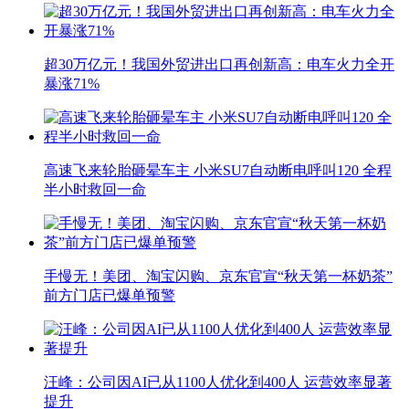
超30万亿元！我国外贸进出口再创新高：电车火力全开
暴涨71%
高速飞来轮胎砸晕车主 小米SU7自动断电呼叫120 全程
半小时救回一命
手慢无！美团、淘宝闪购、京东官宣“秋天第一杯奶茶”
前方门店已爆单预警
汪峰：公司因AI已从1100人优化到400人 运营效率显著
提升