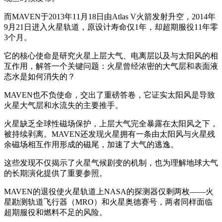
而MAVEN于2013年11月18日由Atlas V火箭发射升空，2014年
9月21日进入火星轨道，原设计寿命仅1年，却超期服役11年零
3个月。
它的核心使命是研究火星上层大气、电离层以及与太阳风的相
互作用，解答一个关键问题：火星曾经浓密的大气层和表面液
态水是如何消失的？
MAVEN也不负使命，交出了重磅答卷，它证实太阳风是导致
火星大气层和水流失的主要推手。
火星缺乏全球性磁场保护，上层大气完全暴露在太阳风之下，
被持续剥离。MAVEN还发现火星拥有一条由太阳风与火星残
余磁场相互作用形成的磁尾，加速了大气的逃逸。
这些发现不仅揭示了火星气候剧变的机制，也为理解地球大气
的长期演化提供了重要参照。
MAVEN的退役使火星轨道上NASA的探测器仅剩两枚——火
星勘测轨道飞行器（MRO）和火星奥德赛号，两者同样面临
超期服役和燃料不足的风险。