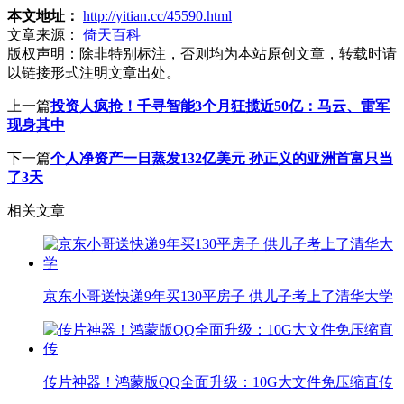
本文地址：
http://yitian.cc/45590.html
文章来源：
倚天百科
版权声明：
除非特别标注，否则均为本站原创文章，转载时请
以链接形式注明文章出处。
上一篇
投资人疯抢！千寻智能3个月狂揽近50亿：马云、雷军
现身其中
下一篇
个人净资产一日蒸发132亿美元 孙正义的亚洲首富只当
了3天
相关文章
京东小哥送快递9年买130平房子 供儿子考上了清华大学
传片神器！鸿蒙版QQ全面升级：10G大文件免压缩直传