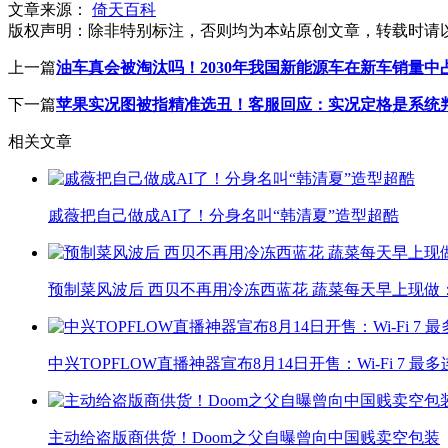
文章来源：
倚天百科
版权声明：
除非特别标注，否则均为本站原创文章，转载时请
上一篇
油车真会被淘汰吗！2030年我国新能源车在新车销量中
下一篇
苹果实况图被指精准选丑！客服回应：实况定格是系统
相关文章
戚薇把自己做成AI了！分身名叫“韩清夏”造型超酷
预制菜风波后 西贝不再用冷冻西蓝花 蔬菜每天早上现做
中兴TOPFLOW直播神器宣布8月14日开售：Wi-Fi 7 最
主动给盗版商供货！Doom之父自曝曾向中国贱卖空包装