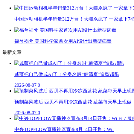
中国运动相机半年销量312万台！大疆杀疯了 一家拿下74
福兮祸兮 美国科学家首次用AI设计出新型病毒
最新文章
戚薇把自己做成AI了！分身名叫“韩清夏”造型超酷
2026-08-07
0
预制菜风波后 西贝不再用冷冻西蓝花 蔬菜每天早上现做
2026-08-07
0
中兴TOPFLOW直播神器宣布8月14日开售：Wi-