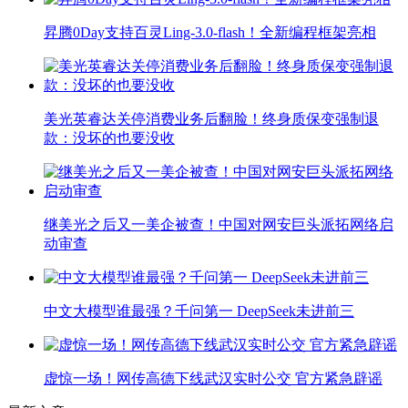
昇腾0Day支持百灵Ling-3.0-flash！全新编程框架亮相
美光英睿达关停消费业务后翻脸！终身质保变强制退
款：没坏的也要没收
继美光之后又一美企被查！中国对网安巨头派拓网络启
动审查
中文大模型谁最强？千问第一 DeepSeek未进前三
虚惊一场！网传高德下线武汉实时公交 官方紧急辟谣