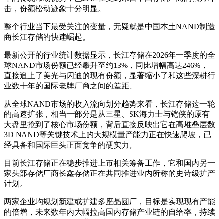
击，份额松动迹象十分明显。
整个行业当下最受关注的变量，无疑就是中国本土NAND制造
商长江存储的快速崛起。
最新公开的行业统计数据显示，长江存储在2026年一季度的全
球NAND市场份额已经攀升至约13%，同比增幅高达246%，
直接追上了美光与闪迪的现有份额，显著缩小了和这些深耕行
业数十年的国际老牌厂商之间的差距。
从全球NAND市场的收入流向划分趋势来看，长江存储这一轮
的高速扩张，相当一部分是从三星、SK海力士与铠侠的原有
大盘里抢到了核心市场份额，背后直接反映出它在高堆叠层数
3D NAND等关键技术上的大规模量产能力正在快速爬坡，已
经具备和国际巨头正面竞争的硬实力。
目前长江存储正在稳步推进上市相关筹备工作，它和国内另一
家头部存储厂商长鑫存储正在共同推进业内所称的史诗级扩产
计划。
两家企业均规划新建或扩建多座晶圆厂，目标是实现现有产能
的倍增，未来数年内大幅拉高国内存储产业链的自给率，持续