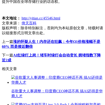
提升中国在全球存储行业的话语权。
本文地址：
http://yitian.cc/45546.html
文章来源：
倚天百科
版权声明：
除非特别标注，否则均为本站原创文章，转载时请
以链接形式注明文章出处。
上一篇
涨的怀疑人生！内存还在狂飙：今年Q1价格涨幅不是
60% 而是接近翻倍
下一篇
AI红绿灯上岗！堵车时绿灯会自动变长 拥堵指数下降
近2成
相关文章
谷歌重大人事调整：印度裔CEO神话不再 搞AI还得是华
裔人才