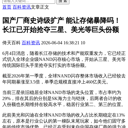
搜 索
首页
百科资讯
文章正文
国产厂商史诗级扩产 能让存储暴降吗！
长江已开始抢夺三星、美光等巨头份额
倚天百科
百科资讯
2026-06-04 16:38:21
10
6月4日消息，随着长江存储的技术和产能双重发力，它已经正
式切入全球企业级NAND闪存核心市场，开始从三星、美光等
传统国际巨头手里抢夺实打实的市场份额。
截至2026年第一季度，全球NAND闪存整体市场收入已经较去
年同期暴涨至3.5倍，单季总规模直接冲上460亿美元。
当前三星依旧稳居全球NAND市场的龙头位置，市占率约为
29%，排在其后的分别是SK海力士与铠侠，后两者合计的收
入份额也长期维持在较高水平，稳居行业第二、第三的位置。
此前美光和闪迪在全球NAND市场的收入占比长期稳定在13%
左右，原本是行业公认的第一梯队末尾玩家，如今他们固守多
年的传统市场优势，已经正在受到来自中国存储厂商的强力冲