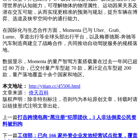
理世界的认知能力，可理解物体的物理属性、运动因果关系及
潜在交互可能，从而实现更精准的预测与规划，提升车辆在博
弈、选道及狭窄空间中的通行能力。
在国际化与生态合作方面，Momenta 已与 Uber、Grab、
Lumo、享道出行等全球头部出行平台，以及梅赛德斯-奔驰等
汽车制造商建立了战略合作，共同推动自动驾驶服务的规模落
地。
数据显示，Momenta 的量产智驾方案搭载量在过去一年间已超
过 80 万台，已交付量产车型超 70 款，累计定点车型超 200
款，量产落地覆盖十余个国家和地区。
本文地址：
http://yitian.cc/45506.html
文章来源：
倚天百科
版权声明：
除非特别标注，否则均为本站原创文章，转载时请
以链接形式注明文章出处。
上一篇
打击跨境电商“黑注册”犯罪团伙，3 人非法倒卖公民资
料被刑拘
下一篇
工信部：已向 166 家外资企业发放经营试点批复，覆盖