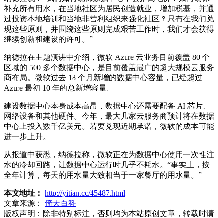
补充所有用水，在当地社区为居民创造就业，增加税基，并通
过投资本地培训和当地非营利组织来强化社区？只有在我们兑
现这些原则，并围绕这些原则完成艰苦工作时，我们才会获得
继续创新和建设的许可。”
纳德拉在主题演讲中介绍，微软 Azure 云业务目前覆盖 80 个
区域的 500 多个数据中心，是目前覆盖最广的超大规模云服务
商布局。微软过去 18 个月新增的数据中心容量，已经超过
Azure 最初 10 年的总新增容量。
建设数据中心本身成本高昂，数据中心还需要配备 AI 芯片、
网络设备和其他硬件。今年，最大几家云服务商预计将在数据
中心上投入数千亿美元。若要兑现近期承诺，微软的成本可能
进一步上升。
从报道中获悉，纳德拉称，微软正在为数据中心使用一次性注
水的冷却回路，让数据中心运行时几乎不耗水。“事实上，按
全年计算，每天的用水量大致相当于一家餐厅的用水量。”
本文地址：
http://yitian.cc/45487.html
文章来源：
倚天百科
版权声明：
除非特别标注，否则均为本站原创文章，转载时请