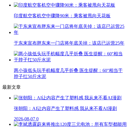
印度航空客机空中骤降90米：乘客被甩向天花板
于东来宣布胖东来一门店将年底关掉：该店已运营25年
两小孩低头玩手机幅度几乎折叠 医生提醒：60°相当于
脖子扛50斤水泥
最新文章
张朝阳：AI让内容产生了塑料感 我从来不看AI漫剧
2026-08-07
0