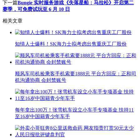
下一篇
Bungie 实时服务游戏《失落星船：马拉松》开启第二
赛季，可免费试玩至 6 月 10 日
相关文章
知情人士爆料！SK海力士拟考虑出售重庆工厂股份
顺风车司机捡乘客手机索要1888元 平台方回应：正和司
机沟通协商 会封禁账号
每年拿出100万！张雪机车设立小车手专项基金 扶持11
至16岁中国籍青少年车手