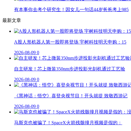
有本事你去考个研究生！因女儿一句话44岁爸爸考上985
最新文章
A股人形机器人第一股即将登场 宇树科技明天申购：15
2026-08-09
0
自主研发！芯上微装350nm步进投影光刻机通过工艺验
2026-08-09
0
《黑神话：悟空》喜登央视节目！开头就提 致敬西游记
2026-08-09
0
马斯克也被骗了！SpaceX火箭残骸撞月视频是假的：