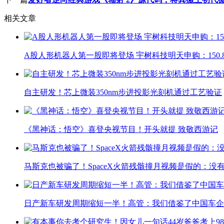
相关文章
A股人形机器人第一股即将登场 宇树科技明天申购：150.8
自主研发！芯上微装350nm步进投影光刻机通过工艺验证
《黑神话：悟空》喜登央视节目！开头就提 致敬西游记
马斯克也被骗了！SpaceX火箭残骸撞月视频是假的：没
日产新车研发周期缩短一半！高管：我们借鉴了中国车企