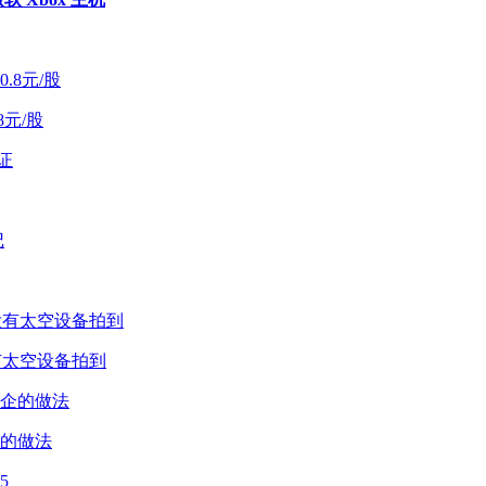
元/股
有太空设备拍到
的做法