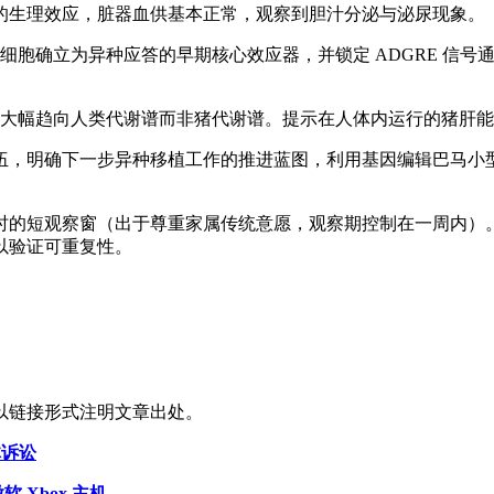
奋的生理效应，脏器血供基本正常，观察到胆汁分泌与泌尿现象。
 中性粒细胞确立为异种应答的早期核心效应器，并锁定 ADGRE
性代谢大幅趋向人类代谢谱而非猪代谢谱。提示在人体内运行的猪
伍，明确下一步异种移植工作的推进蓝图，利用基因编辑巴马小
 小时的短观察窗（出于尊重家属传统意愿，观察期控制在一周内
植以验证可重复性。
以链接形式注明文章出处。
体诉讼
Xbox 主机