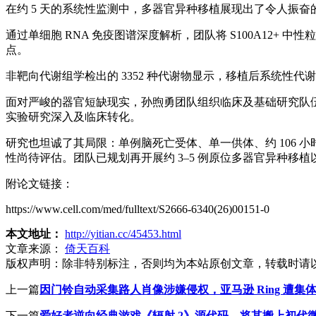
在约 5 天的系统性监测中，多器官异种移植展现出了令人振
通过单细胞 RNA 免疫图谱深度解析，团队将 S100A12+
点。
非靶向代谢组学检出的 3352 种代谢物显示，移植后系统
面对严峻的器官短缺现实，孙煦勇团队组织临床及基础研究队
实验研究深入及临床转化。
研究也坦诚了其局限：单例脑死亡受体、单一供体、约 106
性尚待评估。团队已规划再开展约 3–5 例原位多器官异种移
附论文链接：
https://www.cell.com/med/fulltext/S2666-6340(26)00151-0
本文地址：
http://yitian.cc/45453.html
文章来源：
倚天百科
版权声明：
除非特别标注，否则均为本站原创文章，转载时请
上一篇
因门铃自动采集路人肖像涉嫌侵权，亚马逊 Ring 遭集
下一篇
爱好者逆向经典游戏《辐射 2》源代码，将其搬上初代微软 