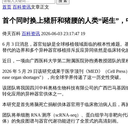
搜 索
首页
百科资讯
文章正文
首个同时换上猪肝和猪腰的人类“诞生”，
倚天百科
百科资讯
2026-06-03 23:17:47
19
6 月 3 日消息，器官短缺是全球移植领域面临的根本性难题。基
替代的边界和多个异种器官移植排斥反应异同依然是临床转化
近日，一项由广西医科大学第二附属医院孙煦勇教授团队的里程
2026 年 5 月 29 日该研究成果于医学顶刊《MED》（Cell Press）发表，同
ease organ shortages"），向全球学界传递了这一历史性突破。
该团队将我国四川中科奥格生物科技有限公司的广西巴马基因编辑
转化应用的异种器官供体之一。
本研究是首先将脑死亡捐献供体器官用于临床救治病人后，再
团队将单细胞 RNA 测序（scRNA-seq）、蛋白组学与非靶
体）的免疫图谱与器官代谢功能进行了全景式的高清刻画。