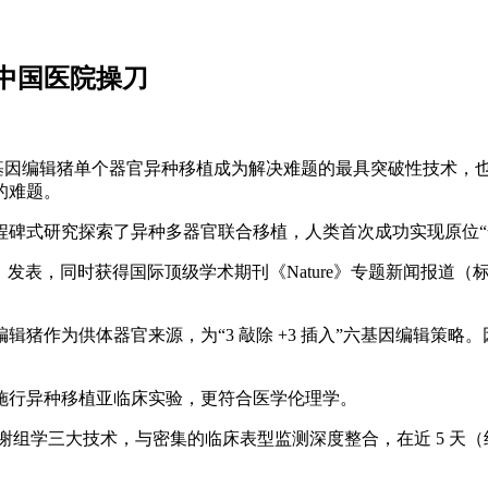
中国医院操刀
因编辑猪单个器官异种移植成为解决难题的最具突破性技术，也是 20
的难题。
碑式研究探索了异种多器官联合移植，人类首次成功实现原位“全
时获得国际顶级学术期刊《Nature》专题新闻报道（标题："First pig liver a
猪作为供体器官来源，为“3 敲除 +3 插入”六基因编辑策
施行异种移植亚临床实验，更符合医学伦理学。
向代谢组学三大技术，与密集的临床表型监测深度整合，在近 5 天（约