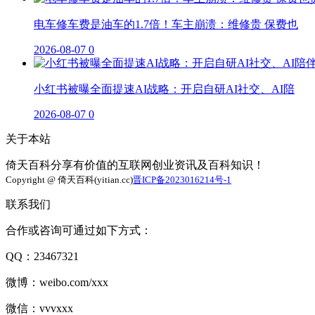
电车修车费是油车的1.7倍！车主崩溃：维修贵 保费也
2026-08-07
0
小红书被曝全面提速AI战略：开启自研AI社交、AI陪
2026-08-07
0
关于本站
倚天百科分享有价值的互联网创业资讯及百科知识！
Copyright @ 倚天百科(yitian.cc)
晋ICP备2023016214号-1
联系我们
合作或咨询可通过如下方式：
QQ：23467321
微博：weibo.com/xxx
微信：vvvxxx