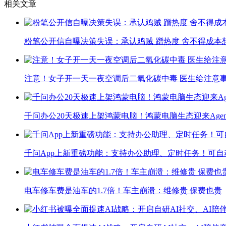
相关文章
粉笔公开信自曝决策失误：承认鸡贼 蹭热度 舍不得成本
注意！女子开一天一夜空调后二氧化碳中毒 医生给注意
千问办公20天极速上架鸿蒙电脑！鸿蒙电脑生态迎来Agen
千问App上新重磅功能：支持办公助理、定时任务！可自
电车修车费是油车的1.7倍！车主崩溃：维修贵 保费也贵