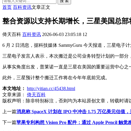
搜 索
首页
百科资讯
文章正文
整合资源以支持长期增长，三星美国总部
倚天百科
百科资讯
2026-06-03 23:05:18
12
6 月 2 日消息，据科技媒体 SammyGuru 今天报道，三星电
三星电子发言人表示，本次搬迁是公司业务转型计划的一部分
从事实角度出发，普莱诺一直是三星在美国的重要运营中心之
此外，三星预计整个搬迁工作将在今年年底前完成。
本文地址：
http://yitian.cc/45438.html
文章来源：
倚天百科
版权声明：
除非特别标注，否则均为本站原创文章，转载时请
上一篇
消息称 SpaceX 计划在 IPO 中冲击 1.75 万亿美元
下一篇
苹果专利构想 Vision Pro 配件：通过 Apple Pencil