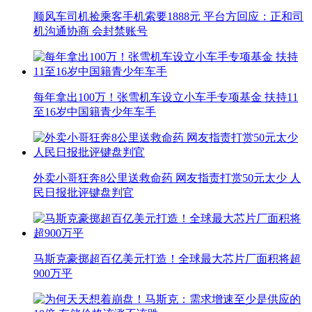
顺风车司机捡乘客手机索要1888元 平台方回应：正和司
机沟通协商 会封禁账号
每年拿出100万！张雪机车设立小车手专项基金 扶持11
至16岁中国籍青少年车手
外卖小哥狂奔8公里送救命药 网友指责打赏50元太少 人
民日报批评键盘判官
马斯克豪掷超百亿美元打造！全球最大芯片厂面积将超
900万平