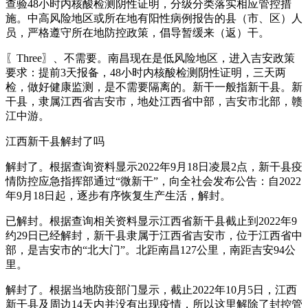
查验48小时内核酸检测阴性证明，分级分类落实相应管控措
施。中高风险地区或所在地有阳性病例报告的县（市、区）人
员，严格遵守所在地防控政策，倡导暂缓来（返）干。
〖Three〗、不需要。南昌现在是低风险地区，进入吉安政策
要求：提前3天报备，48小时内核酸检测阴性证明，三天两
检，做好健康监测，是不需要隔离的。新干一般指新干县。新
干县，隶属江西省吉安市，地处江西省中部，吉安市北部，赣
江中游。
江西新干县解封了吗
解封了。根据查询资料显示2022年9月18日凌晨2点，新干县疫
情防控应急指挥部通过“微新干”，向全社会发布公告：自2022
年9月18日起，逐步有序恢复生产生活，解封。
已解封。根据查询相关资料显示江西省新干县截止到2022年9
约29日已经解封，新干县隶属于江西省吉安市，位于江西省中
部，是吉安市的“北大门”。北距南昌127公里，南距吉安94公
里。
解封了。根据当地防疫部门显示，截止2022年10月5日，江西
新干县及周边14天内并没有出现疫情，所以这里解除了封控管