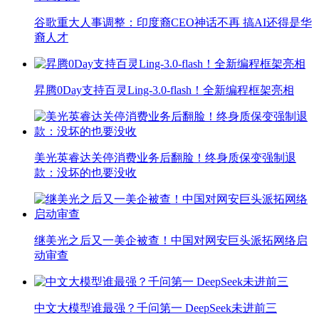
谷歌重大人事调整：印度裔CEO神话不再 搞AI还得是华
裔人才
昇腾0Day支持百灵Ling-3.0-flash！全新编程框架亮相
美光英睿达关停消费业务后翻脸！终身质保变强制退
款：没坏的也要没收
继美光之后又一美企被查！中国对网安巨头派拓网络启
动审查
中文大模型谁最强？千问第一 DeepSeek未进前三