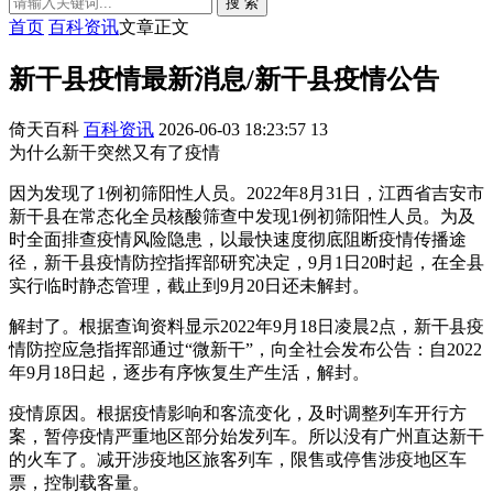
搜 索
首页
百科资讯
文章正文
新干县疫情最新消息/新干县疫情公告
倚天百科
百科资讯
2026-06-03 18:23:57
13
为什么新干突然又有了疫情
因为发现了1例初筛阳性人员。2022年8月31日，江西省吉安市
新干县在常态化全员核酸筛查中发现1例初筛阳性人员。为及
时全面排查疫情风险隐患，以最快速度彻底阻断疫情传播途
径，新干县疫情防控指挥部研究决定，9月1日20时起，在全县
实行临时静态管理，截止到9月20日还未解封。
解封了。根据查询资料显示2022年9月18日凌晨2点，新干县疫
情防控应急指挥部通过“微新干”，向全社会发布公告：自2022
年9月18日起，逐步有序恢复生产生活，解封。
疫情原因。根据疫情影响和客流变化，及时调整列车开行方
案，暂停疫情严重地区部分始发列车。所以没有广州直达新干
的火车了。减开涉疫地区旅客列车，限售或停售涉疫地区车
票，控制载客量。