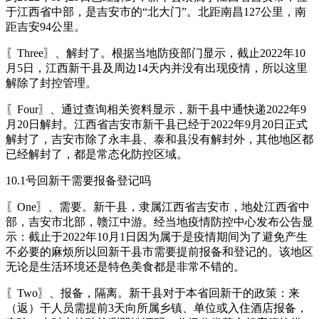
于江西省中部，是吉安市的“北大门”。北距南昌127公里，南
距吉安94公里。
〖Three〗、解封了。根据当地防疫部门显示，截止2022年10
月5日，江西新干县及周边14天内并没有出现疫情，所以这里
解除了封控管理。
〖Four〗、通过查询相关资料显示，新干县中通快递2022年9
月20日解封。江西省吉安市新干县已经于2022年9月20日正式
解封了，吉安市除了永丰县、泰和县没有解封外，其他地区都
已经解封了，都是常态化防控区域。
10.1号回新干需要报备登记吗
〖One〗、需要。新干县，隶属江西省吉安市，地处江西省中
部，吉安市北部，赣江中游。经当地疫情防控中心发布公告显
示：截止于2022年10月1日因为属于是疫情期间为了避免产生
不必要的麻烦所以回新干县市需要提前报备和登记的。该地区
无论是生活环境还是特色美食都是非常不错的。
〖Two〗、报备，隔离。新干县对于本省回新干的政策：来
（返）干人员需提前3天向所属乡镇、单位或入住酒店报备，