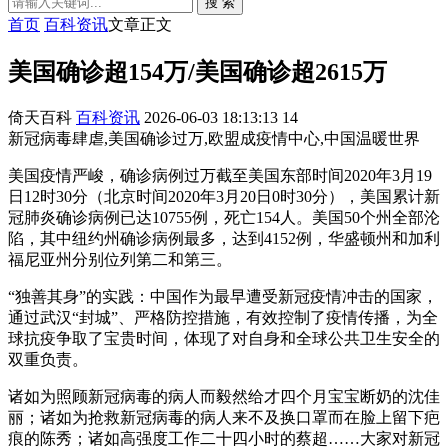
搜 索
首页
百科资讯
文章正文
美国确诊超154万/美国确诊超2615万
倚天百科
百科资讯
2026-06-03 18:13:13
14
新冠病毒肆虐,美国确诊过万,欧盟成疫情中心,中国温暖世界
美国疫情严峻，确诊病例过万截至美国东部时间2020年3月19
日12时30分（北京时间2020年3月20日0时30分），美国累计新
冠肺炎确诊病例已达10755例，死亡154人。美国50个州全部沦
陷，其中纽约州确诊病例最多，达到4152例，华盛顿州和加利
福尼亚州分别位列第二和第三。
“独善其身”的实践：中国作为最早遭受新冠疫情冲击的国家，
通过武汉“封城”、严格防控措施，有效控制了疫情传播，为全
球抗疫争取了宝贵时间，体现了对自身和全球公共卫生安全的
双重负责。
诸如为照顾新冠病毒的病人而毅然给才四个月宝宝断奶的沈佳
丽；诸如为抢救新冠病毒的病人来不及换口罩而在脸上留下疤
痕的陈秀；诸如高强度工作二十四小时的蔡超……大家对新冠