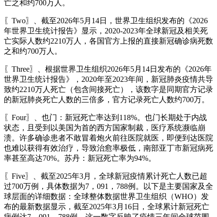
亡之和约700万人。
〖Two〗、截至2026年5月14日，世界卫生组织发布的《2026
年世界卫生统计报告》显示，2020-2023年全球新冠及相关死
亡实际人数约2210万人，各国官方上报的直接新冠确诊病死数
之和约700万人。
〖Three〗、根据世界卫生组织2026年5月14日发布的《2026年
世界卫生统计报告》，2020年至2023年间，新冠肺炎疫情共导
致约2210万人死亡（包含间接死亡），该数字是同期官方记录
的新冠肺炎死亡人数的三倍多，官方记录死亡人数约700万。
〖Four〗、也门：新冠死亡率达到118%。也门长期处于内战
状态，且受到以美国为首的西方国家制裁，医疗系统濒临崩
溃。许多确诊患者不敢冒着炮火前往医院就医，即便到达医院
也难以获得有效治疗，导致治愈率极低，南部亚丁市新冠病死
率甚至高达70%。苏丹：新冠死亡率为94%。
〖Five〗、截至2025年3月，全球新冠疫情累计死亡人数已超
过700万例，具体数据为7，091，788例。以下是主要国家及全
球层面的详细数据：全球整体数据世界卫生组织（WHO）发
布的最新数据显示，截至2025年3月16日，全球累计新冠死亡
病例达7，091，788例。这一数字反映了疫情三年间全球范围