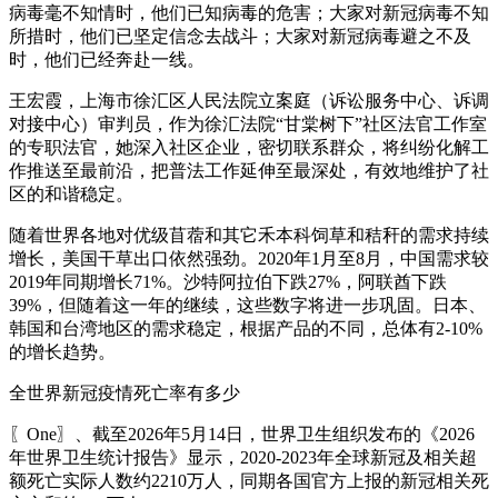
病毒毫不知情时，他们已知病毒的危害；大家对新冠病毒不知
所措时，他们已坚定信念去战斗；大家对新冠病毒避之不及
时，他们已经奔赴一线。
王宏霞，上海市徐汇区人民法院立案庭（诉讼服务中心、诉调
对接中心）审判员，作为徐汇法院“甘棠树下”社区法官工作室
的专职法官，她深入社区企业，密切联系群众，将纠纷化解工
作推送至最前沿，把普法工作延伸至最深处，有效地维护了社
区的和谐稳定。
随着世界各地对优级苜蓿和其它禾本科饲草和秸秆的需求持续
增长，美国干草出口依然强劲。2020年1月至8月，中国需求较
2019年同期增长71%。沙特阿拉伯下跌27%，阿联酋下跌
39%，但随着这一年的继续，这些数字将进一步巩固。日本、
韩国和台湾地区的需求稳定，根据产品的不同，总体有2-10%
的增长趋势。
全世界新冠疫情死亡率有多少
〖One〗、截至2026年5月14日，世界卫生组织发布的《2026
年世界卫生统计报告》显示，2020-2023年全球新冠及相关超
额死亡实际人数约2210万人，同期各国官方上报的新冠相关死