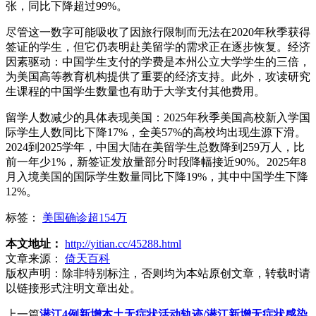
张，同比下降超过99%。
尽管这一数字可能吸收了因旅行限制而无法在2020年秋季获得
签证的学生，但它仍表明赴美留学的需求正在逐步恢复。经济
因素驱动：中国学生支付的学费是本州公立大学学生的三倍，
为美国高等教育机构提供了重要的经济支持。此外，攻读研究
生课程的中国学生数量也有助于大学支付其他费用。
留学人数减少的具体表现美国：2025年秋季美国高校新入学国
际学生人数同比下降17%，全美57%的高校均出现生源下滑。
2024到2025学年，中国大陆在美留学生总数降到259万人，比
前一年少1%，新签证发放量部分时段降幅接近90%。2025年8
月入境美国的国际学生数量同比下降19%，其中中国学生下降
12%。
标签：
美国确诊超154万
本文地址：
http://yitian.cc/45288.html
文章来源：
倚天百科
版权声明：
除非特别标注，否则均为本站原创文章，转载时请
以链接形式注明文章出处。
上一篇
潜江4例新增本土无症状活动轨迹/潜江新增无症状感染