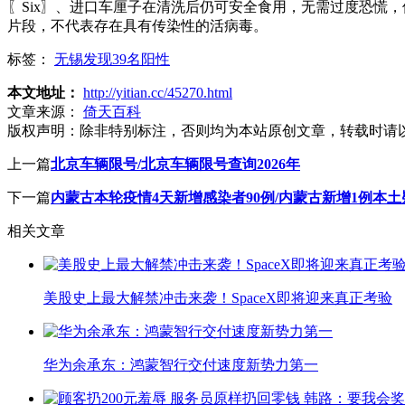
〖Six〗、进口车厘子在清洗后仍可安全食用，无需过度恐慌
片段，不代表存在具有传染性的活病毒。
标签：
无锡发现39名阳性
本文地址：
http://yitian.cc/45270.html
文章来源：
倚天百科
版权声明：
除非特别标注，否则均为本站原创文章，转载时请
上一篇
北京车辆限号/北京车辆限号查询2026年
下一篇
内蒙古本轮疫情4天新增感染者90例/内蒙古新增1例本
相关文章
美股史上最大解禁冲击来袭！SpaceX即将迎来真正考验
华为余承东：鸿蒙智行交付速度新势力第一