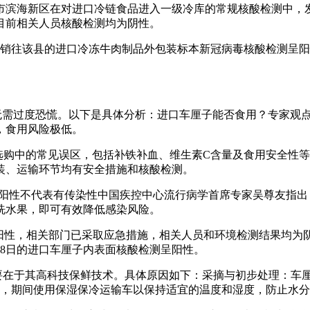
津市滨海新区在对进口冷链食品进入一级冷库的常规核酸检测中
目前相关人员核酸检测均为阴性。
地销往该县的进口冷冻牛肉制品外包装标本新冠病毒核酸检测呈
，无需过度恐慌。以下是具体分析：进口车厘子能否食用？专家观
，食用风险极低。
选购中的常见误区，包括补铁补血、维生素C含量及食用安全性
装、运输环节均有安全措施和核酸检测。
检测阳性不代表有传染性中国疾控中心流行病学首席专家吴尊友指
洗水果，即可有效降低感染风险。
呈阳性，相关部门已采取应急措施，相关人员和环境检测结果均为
月18日的进口车厘子内表面核酸检测呈阳性。
主要在于其高科技保鲜技术。具体原因如下：采摘与初步处理：车
厂，期间使用保湿保冷运输车以保持适宜的温度和湿度，防止水