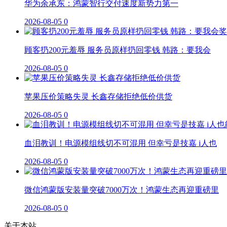
华为余承东：鸿蒙智行交付速度新势力第一
2026-08-05
0
顾客扔200元羞辱 服务员原样扔回零钱 韩路：要我会
2026-08-05
0
苹果压价策略失灵 长鑫存储拒绝低价供货
2026-08-05
0
血泪教训！电源模组线切不可混用 但幸亏是技嘉 i人也
2026-08-05
0
微信鸿蒙版安装量突破7000万次！鸿蒙生态再迎重磅里
2026-08-05
0
关于本站