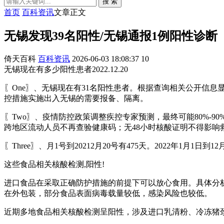
搜 索
首页
百科资讯
文章正文
无锡发现39名阳性/无锡通报1例阳性诊断
倚天百科
百科资讯
2026-06-03 18:08:37
10
无锡现在有多少阳性患者2022.12.20
〖One〗、无锡现在有31名阳性患者。根据查询相关公开信息显
控措施实施出入无锡的需要报备、隔离。
〖Two〗、疫情防控政策调整疾控专家预测，最终可能80%
跨地区流动人员不再查验健康码；无48小时核酸证明不得影响
〖Three〗、月1号到20212月20号有475天。2022年1月1日到1
这些食品相关核酸检测,阳性!
进口食品在采取正确防护措施的前提下可以放心食用。具体分
在外包装，部分食品表面病毒载量较低，感染风险也较低。
近期多地食品相关核酸检测呈阳性，涉及进口乳清粉、冷冻猪