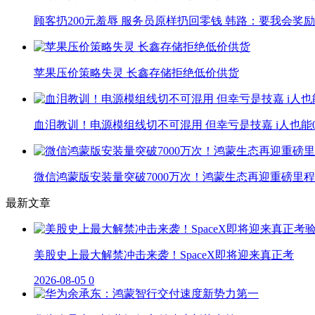
顾客扔200元羞辱 服务员原样扔回零钱 韩路：要我会奖励小
苹果压价策略失灵 长鑫存储拒绝低价供货
血泪教训！电源模组线切不可混用 但幸亏是技嘉 i人也能
微信鸿蒙版安装量突破7000万次！鸿蒙生态再迎重磅里
最新文章
美股史上最大解禁冲击来袭！SpaceX即将迎来真正考
2026-08-05
0