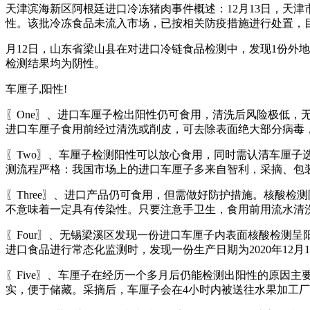
天津滨海新区阿根廷进口冷冻猪肉事件概述：12月13日，天
性。该批冷冻食品未流入市场，已按相关防疫措施进行处置，
月12日，山东省梁山县在对进口冷链食品检测中，发现1份外
检测结果均为阴性。
车厘子,阳性!
〖One〗、进口车厘子检出阳性仍可食用，清洗后风险极低
进口车厘子食用前经过清洗或削皮，可去除表面绝大部分病毒
〖Two〗、车厘子检测阳性可以放心食用，同时需认清车厘子
测流程严格：我国市场上的进口车厘子多来自智利，采摘、包
〖Three〗、进口产品仍可食用，但需做好防护措施。核酸
不意味着一定具有传染性。只要注意手卫生，食用前用流水清
〖Four〗、无锡梁溪区发现一份进口车厘子内表面核酸检测
进口食品进行常态化监测时，发现一份生产日期为2020年12
〖Five〗、车厘子在经历一个多月后仍能检测出阳性的原因
实，便于储藏。采摘后，车厘子会在4小时内被送往水果加工