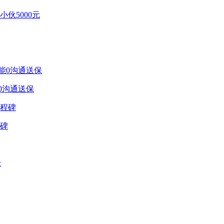
伙5000元
0沟通送保
程碑