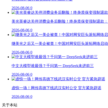
2026-08-06
0
美光英睿达关停消费业务后翻脸！终身质保变强制退款：
2026-08-06
0
继美光之后又一美企被查！中国对网安巨头派拓网络启动
2026-08-06
0
中文大模型谁最强？千问第一 DeepSeek未进前三
2026-08-06
0
虚惊一场！网传高德下线武汉实时公交 官方紧急辟谣
2026-08-06
0
关于本站