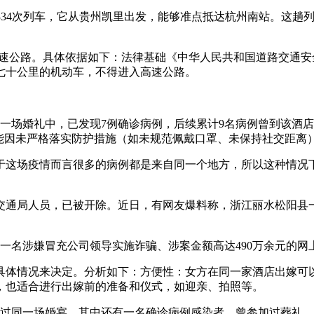
2334次列车，它从贵州凯里出发，能够准点抵达杭州南站。这
入高速公路。具体依据如下：法律基础《中华人民共和国道路交通
七十公里的机动车，不得进入高速公路。
的一场婚礼中，已发现7例确诊病例，后续累计9名病例曾到该酒
可能因未严格落实防护措施（如未规范佩戴口罩、未保持社交距离
于这场疫情而言很多的病例都是来自同一个地方，所以这种情况
交通局人员，已被开除。近日，有网友爆料称，浙江丽水松阳县
一名涉嫌冒充公司领导实施诈骗、涉案金额高达490万余元的
具体情况来决定。分析如下：方便性：女方在同一家酒店出嫁可
，也适合进行出嫁前的准备和仪式，如迎亲、拍照等。
加过同一场婚宴。其中还有一名确诊病例感染者，曾参加过葬礼