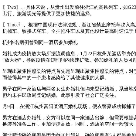
〖Two〗、具体来说，从贵州出发前往浙江的高铁列车，如G
出行、旅游观光等提供了更加快捷的选择。
〖Three〗、根据中国现行法律法规，浙江省禁止摩托车驶
机械车、铰接式客车、全挂拖斗车以及其他设计最高时速低于
杭州9名病例曾到同一酒店参加婚礼
婚礼成为疫情放大场所据流调信息，1月22日杭州某酒店举办
“放大器”，导致疫情在短时间内快速扩散。参加婚礼的人员
呈现出聚集性感染的特点首先是呈现出聚集性感染的特点，对
而使得其中的一个患者感染给了其他健康的人群。
男子在同一家酒店与两名女生办婚礼但均未登记结婚，系当地
但均未在民政局登记结婚。此事引发了社会广泛关注。
月9日，在浙江杭州富阳某酒店婚礼现场，便衣警察成功抓捕了
男方在酒店办婚礼，女方可以在同一家酒店出嫁，但需要根据
换装等准备工作，更加便捷高效。同时，酒店的空间一般较大
河北新增确诊病例是因为参加过婚礼，确诊病例有5人都是参