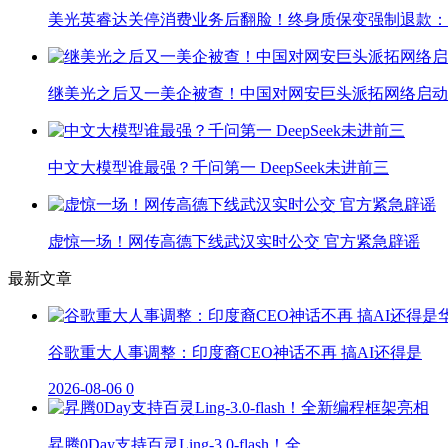
美光英睿达关停消费业务后翻脸！终身质保变强制退款：
继美光之后又一美企被查！中国对网安巨头派拓网络启动
中文大模型谁最强？千问第一 DeepSeek未进前三
虚惊一场！网传高德下线武汉实时公交 官方紧急辟谣
最新文章
谷歌重大人事调整：印度裔CEO神话不再 搞AI还得是
2026-08-06
0
昇腾0Day支持百灵Ling-3.0-flash！全