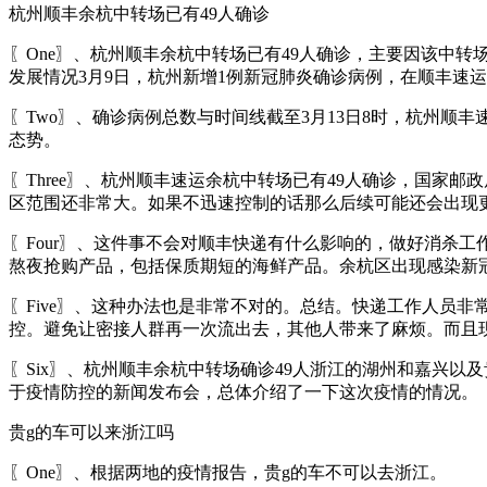
杭州顺丰余杭中转场已有49人确诊
〖One〗、杭州顺丰余杭中转场已有49人确诊，主要因该中
发展情况3月9日，杭州新增1例新冠肺炎确诊病例，在顺丰速
〖Two〗、确诊病例总数与时间线截至3月13日8时，杭州顺
态势。
〖Three〗、杭州顺丰速运余杭中转场已有49人确诊，国家
区范围还非常大。如果不迅速控制的话那么后续可能还会出现
〖Four〗、这件事不会对顺丰快递有什么影响的，做好消杀
熬夜抢购产品，包括保质期短的海鲜产品。余杭区出现感染新
〖Five〗、这种办法也是非常不对的。总结。快递工作人员
控。避免让密接人群再一次流出去，其他人带来了麻烦。而且
〖Six〗、杭州顺丰余杭中转场确诊49人浙江的湖州和嘉兴以及
于疫情防控的新闻发布会，总体介绍了一下这次疫情的情况。
贵g的车可以来浙江吗
〖One〗、根据两地的疫情报告，贵g的车不可以去浙江。