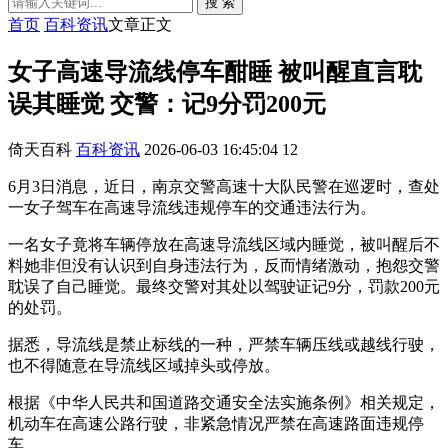
搜 索
首页
百科资讯
文章正文
女子高速导流线停车酣睡 被叫醒直言耽
误其睡觉 交警：记9分罚200元
倚天百科
百科资讯
2026-06-03 16:45:04
12
6月3日消息，近日，南京交警高速十大队民警在巡逻时，查处
一女子驾车在高速导流线违规停车的交通违法行为。
一名女子竟将车辆停放在高速导流线区域内睡觉，被叫醒后不
料她非但没有认识到自身违法行为，反而情绪激动，抱怨交警
耽误了自己睡觉。最终交警对其处以驾驶证记9分，罚款200元
的处罚。
据悉，导流线是禁止标线的一种，严禁车辆压线或越线行驶，
也不得随意在导流线区域掉头或停放。
根据《中华人民共和国道路交通安全法实施条例》相关规定，
机动车在高速公路行驶，非紧急情况严禁在高速路面违规停
车。