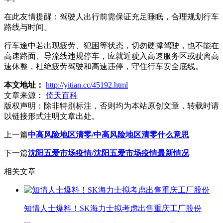
在此友情提醒：驾驶人出行前需保证充足睡眠，合理规划行车
路线与时间。
行车途中若出现疲劳、犯困等状态，切勿硬撑驾驶，也不能在
高速路面、导流线违规停车，应就近驶入高速服务区或驶离高
速休整，杜绝疲劳驾驶和高速违停，守住行车安全底线。
本文地址：
http://yitian.cc/45192.html
文章来源：
倚天百科
版权声明：
除非特别标注，否则均为本站原创文章，转载时请
以链接形式注明文章出处。
上一篇
中高风险地区清零/中高风险地区清零什么意思
下一篇
沈阳五爱市场疫情/沈阳五爱市场疫情最新情况
相关文章
知情人士爆料！SK海力士拟考虑出售重庆工厂股份