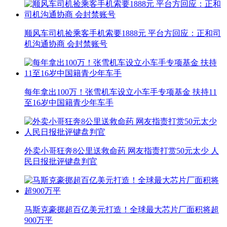
顺风车司机捡乘客手机索要1888元 平台方回应：正和司
机沟通协商 会封禁账号
每年拿出100万！张雪机车设立小车手专项基金 扶持11
至16岁中国籍青少年车手
外卖小哥狂奔8公里送救命药 网友指责打赏50元太少 人
民日报批评键盘判官
马斯克豪掷超百亿美元打造！全球最大芯片厂面积将超
900万平