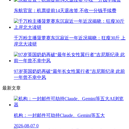
东航官宣：机票提前14天退改签 不收一分钱手续费
千万粉主播菠萝赛东沉寂近一年近况揭晓：狂瘦30斤 上
岸北大读研
97岁英国奶奶再破“最年长女性翼行者”吉尼斯纪录 此前
一年曾不幸中风
最新文章
机构：一封邮件可劫持Claude、Gemini等五大
2026-08-07
0