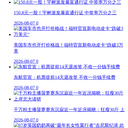
150.8元一股！宇树派发暴富通行证 中签率万分之三
2026-08-07
0
美国车市也开打价格战！福特官宣新电动皮卡“跌破3万
美
2026-08-07
0
东航官宣：机票提前14天退改签 不收一分钱手续费
2026-08-07
0
千万粉主播菠萝赛东沉寂近一年近况揭晓：狂瘦30斤 上
2026-08-07
0