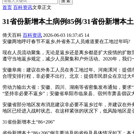
搜 索
首页
百科资讯
文章正文
31省份新增本土病例85例/31省份新增本土
倚天百科
百科资讯
2026-06-03 16:37:45
14
安徽两地呼吁春节不返乡,外省务工人员难道要在工地过年吗?
现在人员流动聚集，无论是返乡还是离乡都是扩大疫情的扩散
遵守当地返乡规定，减少人员聚集和户外活动。2020年，我
安徽阜南：建议在外务工人员在务工地过年。河南漯河：提倡
合理安排行程，非必要不出行。北京：提倡市民群众在京过大
劳动力输出大省：安徽、四川、湖南等省密集发布通知，要求
“坚持非必要不返乡”；安徽省阜阳市临泉县、宿州市萧县倡议
安徽省部分地区发布消息建议非必要不返乡过年，并建议在外务
地区已经进入战时状态。在这样紧张的状况下，低风险地区是否
31省份新增本土“86+206”
省份新增本土“86+206”例主要涉及的省份及具体情况如下