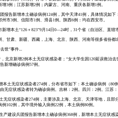
新增3例；江苏新增2例；内蒙古、河南、重庆各新增1例。
兵团报告新增本土确诊病例124例，其中天津41例，具体情况如下
郑州市3例、信阳市1例、滑县1例。陕西6例：均在西安市。
本土“126＋823”9月14日0—24时，31个省（自治区、直
州、甘肃、新疆、西藏，上海、北京、陕西、河南等很多省份都
世”事件...
染者，北京新增2例本土无症状感染者；“女大学生因120延误救治
告新增确诊病例57例。
例，新增本土无症状感染者274例，分布省市如下：本土确诊病例（8
例由无症状感染者转为确诊病例。吉林：2例。四川：2例。江苏：
例、本土无症状感染者274例，主要涉及上海、北京、天津等地，
102例，其中境外输入病例22例，本土病例80例。
新疆生产建设兵团报告新增本土确诊病例368例，新增本土无症状感染