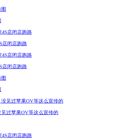
图
4S店闭店跑路
4S店闭店跑路
图
没见过苹果OV等这么宣传的