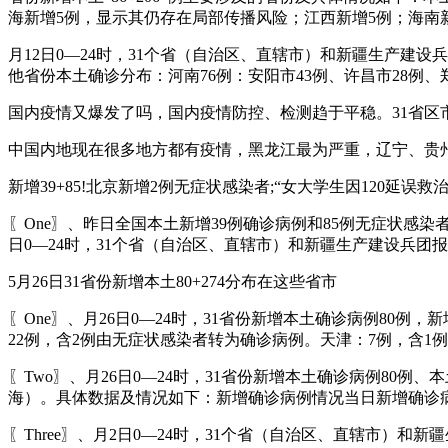
海新增5例，显示其仍存在局部传播风险；江西新增5例；海南
月12日0—24时，31个省（自治区、直辖市）和新疆生产建设
他省份本土确诊分布：河南76例：安阳市43例、许昌市28例、
国内疫情又爆发了吗，国内疫情防控、检测趋于平稳。31省区市新增
中国内地现在很多地方都有疫情，黑龙江最为严重，辽宁、贵
新增39+85!北京新增2例无症状感染者;“女大学生因120延误救治去
〖One〗、昨日全国本土新增39例确诊病例和85例无症状感
日0—24时，31个省（自治区、直辖市）和新疆生产建设兵团报
5月26日31省份新增本土80+274分布在这些省市
〖One〗、月26日0—24时，31省份新增本土确诊病例80
22例，含2例由无症状感染者转为确诊病例。天津：7例，含1
〖Two〗、月26日0—24时，31省份新增本土确诊病例80
海）。具体数据及情况如下：新增确诊病例情况当日新增确诊病例
〖Three〗、月2日0—24时，31个省（自治区、直辖市）和