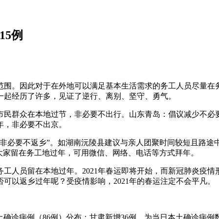
15例
范围。因此对于在外地可以满足基本生活需求的务工人员尽量在
们一起经历了许多，见证了逆行、离别、坚守、勇气。
市民群众在本地过节，非必要不出行。山东青岛：倡议减少不必
年，非必要不出京。
“非必要不返乡”。如湖南沅陵县建议与亲人团聚时间较短且路途
大家留在务工地过年，可用微信、网络、电话等方式拜年。
工人员留在本地过年。2021年春运即将开始，而新冠肺炎疫
可以返乡过年呢？受疫情影响，2021年的春运注定不会平凡。
：本土确诊病例（86例）分布：甘肃新增36例，为当日本土确诊病