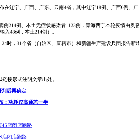
病例，分布在辽宁、广西、广东、云南4省，其中辽宁18例、广西6
诊病例214例、本土无症状感染者1123例，青海西宁本轮疫情由奥
入48例，本土214例）。
年4月22日0—24时，31个省（自治区、直辖市）和新疆生产建设兵团报
以链接形式注明文章出处。
分研判后再确定
发布：功耗仅高通芯一半
4S店闭店跑路