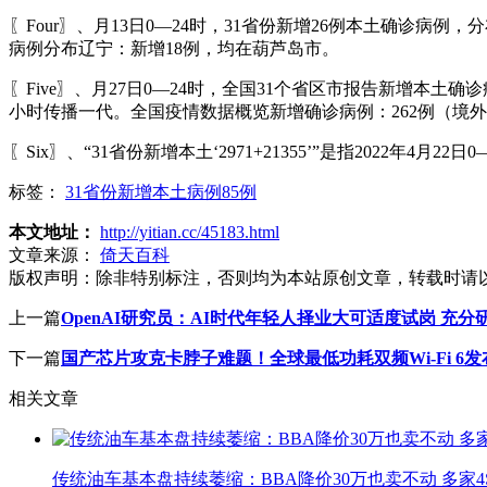
〖Four〗、月13日0—24时，31省份新增26例本土确诊
病例分布辽宁：新增18例，均在葫芦岛市。
〖Five〗、月27日0—24时，全国31个省区市报告新增本土确
小时传播一代。全国疫情数据概览新增确诊病例：262例（境外输
〖Six〗、“31省份新增本土‘2971+21355’”是指2022
标签：
31省份新增本土病例85例
本文地址：
http://yitian.cc/45183.html
文章来源：
倚天百科
版权声明：
除非特别标注，否则均为本站原创文章，转载时请
上一篇
OpenAI研究员：AI时代年轻人择业大可适度试岗 充
下一篇
国产芯片攻克卡脖子难题！全球最低功耗双频Wi-Fi 6
相关文章
传统油车基本盘持续萎缩：BBA降价30万也卖不动 多家