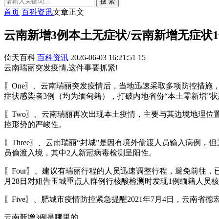
搜 索
首页
百科资讯
文章正文
云南新增3例本土无症状/云南新增无症状
倚天百科
百科资讯
2026-06-03 16:21:51
15
云南瑞丽突发疫情,这件事要抓紧!
〖One〗、云南瑞丽突发疫情后，当地迅速采取多项防控措施
症状感染者3例（均为缅甸籍），打破内地省份“本土零新增”状
〖Two〗、云南瑞丽再次出现本土疫情，主要与其边境地理
控形势的严峻性。
〖Three〗、云南瑞丽“封城”是因有境外偷渡人员输入病例
员偷渡入境，其中2人新冠病毒检测呈阳性。
〖Four〗、建议有瑞丽行程的人员迅速调整行程，避免前往，
月28日对姐告玉城重点人群例行核酸检测时发现1例缅籍人员核酸
〖Five〗、肥城市疫情防控紧急提醒2021年7月4日，云南省
云南新增3例是哪里的