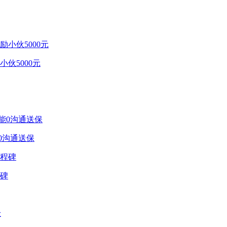
伙5000元
0沟通送保
程碑