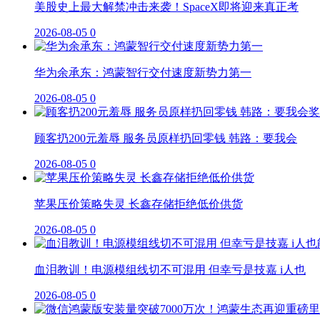
美股史上最大解禁冲击来袭！SpaceX即将迎来真正考
2026-08-05
0
华为余承东：鸿蒙智行交付速度新势力第一
2026-08-05
0
顾客扔200元羞辱 服务员原样扔回零钱 韩路：要我会
2026-08-05
0
苹果压价策略失灵 长鑫存储拒绝低价供货
2026-08-05
0
血泪教训！电源模组线切不可混用 但幸亏是技嘉 i人也
2026-08-05
0