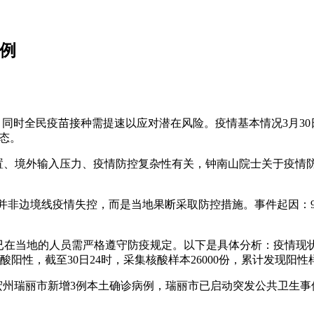
1例
，同时全民疫苗接种需提速以应对潜在风险。疫情基本情况3月30
态。
位置、境外输入压力、疫情防控复杂性有关，钟南山院士关于疫情
，但并非边境线疫情失控，而是当地果断采取防控措施。事件起因：
已在当地的人员需严格遵守防疫规定。以下是具体分析：疫情现状：
阳性，截至30日24时，采集核酸样本26000份，累计发现阳性
德宏州瑞丽市新增3例本土确诊病例，瑞丽市已启动突发公共卫生事件