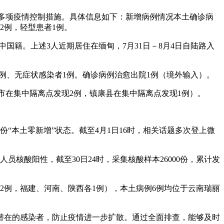
取多项疫情控制措施。具体信息如下：新增病例情况本土确诊病
2例，轻型患者1例。
中国籍。上述3人近期居住在缅甸，7月31日－8月4日自陆路入
例7例、无症状感染者1例。确诊病例治愈出院1例（境外输入）。
瑞丽市在集中隔离点发现2例，镇康县在集中隔离点发现1例）。
份“本土零新增”状态。截至4月1日16时，相关话题多次登上微
员核酸阳性，截至30日24时，采集核酸样本26000份，累计发
东2例，福建、河南、陕西各1例），本土病例6例均位于云南瑞丽
潜在的感染者，防止疫情进一步扩散。通过全面排查，能够及时