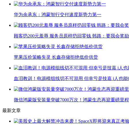
华为余承东：鸿蒙智行交付速度新势力第一
顾客扔200元羞辱 服务员原样扔回零钱 韩路：要我会奖励小
苹果压价策略失灵 长鑫存储拒绝低价供货
血泪教训！电源模组线切不可混用 但幸亏是技嘉 i人也能
微信鸿蒙版安装量突破7000万次！鸿蒙生态再迎重磅里
最新文章