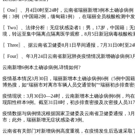
〖One〗、月4日0时至24时，云南省瑞丽新增3例本土确
例：3例（中国籍2例，缅甸籍1例），在瑞丽全员核酸检测中
〖Two〗、法律分析：无症状感染者1：男，17岁，中国籍；无
境，转运至集中隔离点隔离医学观察，8月5日新冠病毒核酸检
〖Three〗、据云南省卫健委8月1日早间通报，7月31日0
〖Four〗、年3月24日云南省新冠肺炎疫情情况新增确诊病例
云南新增6例本土确诊病例,详情如何?
疫情基本情况3月30日，瑞丽新增本土确诊病例6例（5例中国
博热搜，如“瑞丽市对离市车辆人员交通管制”“瑞丽初步排查密
疫情现状：3月30日0—24时，云南新增本土确诊病例6例，均
现阳性样本9例。截至31日8时，初步排查密接及次密接人员3
疫情数据与病例情况根据国家卫健委及云南省卫健委通报，3月3
市；此外，瑞丽新增无症状感染者3例。
云南省有关部门对新增病例高度重视，在疫情发生后迅速采取