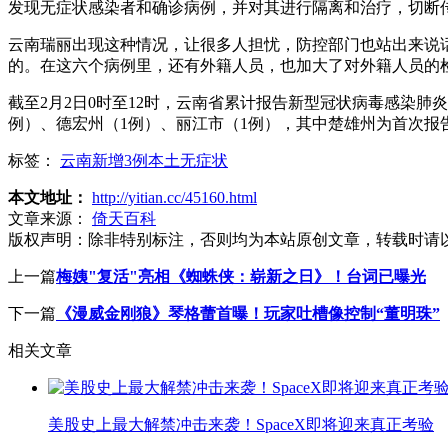
发现无症状感染者和确诊病例，并对其进行隔离和治疗，切断
云南瑞丽出现这种情况，让很多人担忧，防控部门也站出来说
的。在这六个病例里，还有外籍人员，也加大了对外籍人员的
截至2月2日0时至12时，云南省累计报告新型冠状病毒感染肺
例）、德宏州（1例）、丽江市（1例），其中楚雄州为首次报
标签：
云南新增3例本土无症状
本文地址：
http://yitian.cc/45160.html
文章来源：
倚天百科
版权声明：
除非特别标注，否则均为本站原创文章，转载时请
上一篇
梅姨"复活"亮相《蜘蛛侠：崭新之日》！台词已曝光
下一篇
《漫威金刚狼》琴格蕾首曝！玩家吐槽像控制“董明珠”
相关文章
美股史上最大解禁冲击来袭！SpaceX即将迎来真正考验