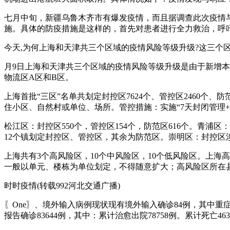
七月中旬，新疆乌鲁木齐市有爆发疫情，而且据调查此次疫情
施。具体的防疫措施是这样的，首先对患者进行全力救治，呼
今天,为何上海和天津共三个区域的疫情风险等级升级?这三个区域
月9日上海和天津共三个区域的疫情风险等级升级是由于新增
物流区A区和B区。
上海首批“三区”名单共划定封控区7624个、管控区2460个
住小区、自然村或单位、场所。管控措施：实施“7天封闭管理+
松江区：封控区550个，管控区154个，防范区616个。青浦区：
12个镇划定封控区、管控区，其余为防范区。崇明区：封控区
上海共有3个高风险区，10个中风险区，10个低风险区。上
一般以单元、楼栋为单位划定，不得随意扩大；高风险区所在
时时疫情(转载992河北交通广播)
〖One〗、境外输入病例现状现有境外输入确诊84例，其中重
报告确诊83644例，其中：累计治愈出院78758例。累计死亡