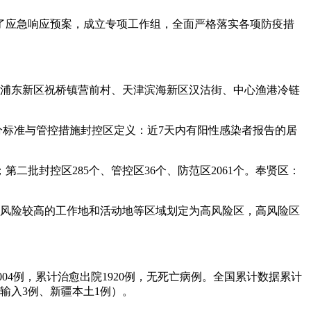
了应急响应预案，成立专项工作组，全面严格落实各项防疫措
的浦东新区祝桥镇营前村、天津滨海新区汉沽街、中心渔港冷链
”划分标准与管控措施封控区定义：近7天内有阳性感染者报告的居
；第二批封控区285个、管控区36个、防范区2061个。奉贤区：
播风险较高的工作地和活动地等区域划定为高风险区，高风险区
04例，累计治愈出院1920例，无死亡病例。全国累计数据累计
外输入3例、新疆本土1例）。