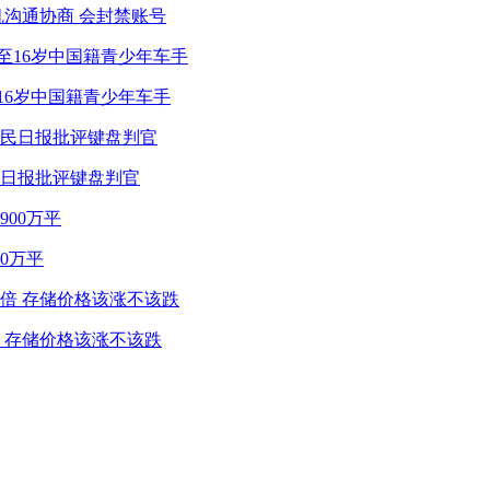
机沟通协商 会封禁账号
16岁中国籍青少年车手
民日报批评键盘判官
0万平
 存储价格该涨不该跌