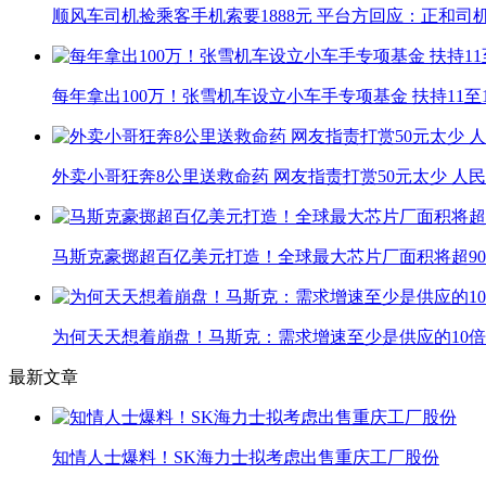
顺风车司机捡乘客手机索要1888元 平台方回应：正和司
每年拿出100万！张雪机车设立小车手专项基金 扶持11至
外卖小哥狂奔8公里送救命药 网友指责打赏50元太少 人
马斯克豪掷超百亿美元打造！全球最大芯片厂面积将超90
为何天天想着崩盘！马斯克：需求增速至少是供应的10倍
最新文章
知情人士爆料！SK海力士拟考虑出售重庆工厂股份