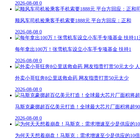
2026-08-08
0
顺风车司机捡乘客手机索要1888元 平台方回应：正和
2026-08-08
0
每年拿出100万！张雪机车设立小车手专项基金 扶持1
2026-08-08
0
外卖小哥狂奔8公里送救命药 网友指责打赏50元太少
2026-08-08
0
马斯克豪掷超百亿美元打造！全球最大芯片厂面积将超90
2026-08-08
0
为何天天想着崩盘！马斯克：需求增速至少是供应的10倍