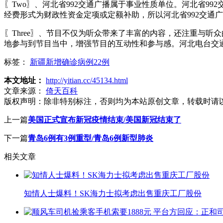
〖Two〗、河北省992交通广播属于事业性质单位。河北省
经费形式为财政性资金定项或定额补助，所以河北省992交通
〖Three〗、节目不仅为听众带来了丰富的内容，还注重与
地参与到节目当中，增强节目的互动性和参与感。河北电台交通
标签：
新疆新增确诊病例22例
本文地址：
http://yitian.cc/45134.html
文章来源：
倚天百科
版权声明：
除非特别标注，否则均为本站原创文章，转载时请
上一篇
美国正式宣布新冠疫情结束/美国新冠结束了
下一篇
青岛6例有3例重型/青岛6例新型肺炎
相关文章
知情人士爆料！SK海力士拟考虑出售重庆工厂股份