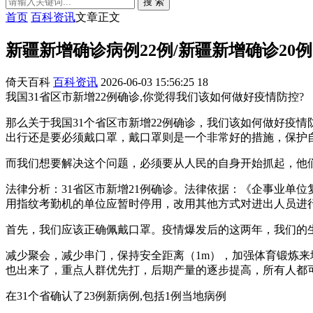
搜 索
首页
百科资讯
文章正文
新疆新增确诊病例22例/新疆新增确诊20例
倚天百科
百科资讯
2026-06-03 15:56:25
18
我国31省区市新增22例确诊,你觉得我们该如何做好疫情防控?
那么关于我国31个省区市新增22例确诊，我们该如何做好疫
出行还是要必须戴口罩，戴口罩则是一个非常好的措施，保护
而我们想要解决这个问题，必须要从人民的自身开始抓起，他
法律分析：31省区市新增21例确诊。法律依据：《企事业单
用指纹考勤机的单位应暂时停用，改用其他方式对进出人员进
首先，我们应该正确佩戴口罩。疫情爆发后的这两年，我们的
减少聚会，减少串门，保持安全距离（1m），加强体育锻炼来
也出来了，重点人群优先打，后期产量的逐步提高，所有人都
在31个省确认了23例新病例,包括1例当地病例