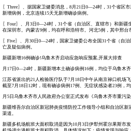
〖Three〗、据国家卫健委消息，8月21日0—24时，31个
新增病例，北京连续15天无新增确诊病例。
〖Four〗、月3日0—24时，31个省（自治区、直辖市）和
在深圳市。内蒙古9例，均在呼和浩特市。河北5例，其中邢台市
〖Five〗、月30日0—24时，国家卫健委公布全国31个省
亡及疑似病例。
新疆新增16例确诊!乌鲁木齐启动应急响应预案,开展大排查
月17日0—24时，新疆新增本土确诊病例16例，均位于乌
江苏省派出的21人检验医疗队于7月18日中午从南京禄口机
截至7月18日12时，现有确诊病例17例、无症状感染者23例，
月5日乌鲁木齐市人民政府办公室正式发布《乌鲁木齐市重污染
新疆维吾尔自治区新冠肺炎疫情防控工作领导小组和自治区新
渠道。
新疆多机场航班大面积取消是因为10月3日伊犁州霍尔果斯市
机场进出港航班大面积取消。具体情况如下：疫情发现与响应：