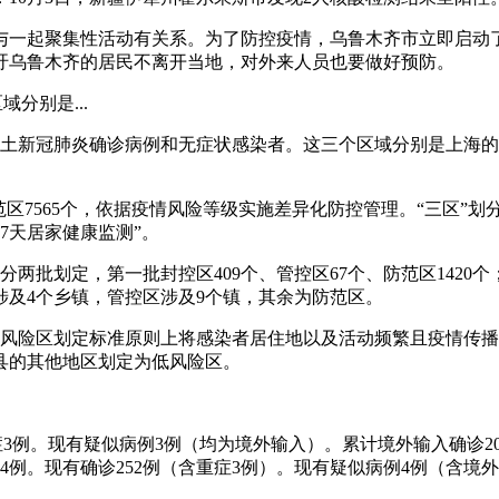
与一起聚集性活动有关系。为了防控疫情，乌鲁木齐市立即启动
吁乌鲁木齐的居民不离开当地，对外来人员也要做好预防。
分别是...
本土新冠肺炎确诊病例和无症状感染者。这三个区域分别是上海
、防范区7565个，依据疫情风险等级实施差异化防控管理。“三区
7天居家健康监测”。
分两批划定，第一批封控区409个、管控区67个、防范区1420个
涉及4个乡镇，管控区涉及9个镇，其余为防范区。
海高风险区划定标准原则上将感染者居住地以及活动频繁且疫情传
县的其他地区划定为低风险区。
症3例。现有疑似病例3例（均为境外输入）。累计境外输入确诊20
4634例。现有确诊252例（含重症3例）。现有疑似病例4例（含境