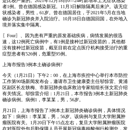
是比较严重的。2021年12月18日0—24时新增本土无症状感染
者1例。曾在德国感染新冠。11月3日解除隔离后来沪。该无症
状感染者，男性，61岁。曾在德国居住，于2021年5月在当地
确诊为新冠肺炎并入院治疗。10月18日自德国回国，在外地入
境并落实集中隔离。
〖Four〗、因为患有严重的原发基础疾病，病情发展的很迅
速，这12例死亡病例中，有1例是接种过新冠疫苗的，其他都
没有接种过新冠疫苗，截至目前在定点医疗机构接受治疗的重
症型患者有526例，危重型95例。
上海市报告3例本土确诊病例?
今天（1月21日）下午2：00，在上海市疾控中心举行本市防控
工作第90场新闻发布会，邀请市卫生健康委主任邬惊雷、黄浦
区副区长左轶梅、市新冠肺炎临床救治专家组组长张文宏介绍
有关情况。邬惊雷介绍：1月21日，本市报告3例本土新冠肺炎
确诊病例。病例1，李某某，男，56岁。
月21日，上海市报告了3例本土新冠肺炎确诊病例，具体情况
如下：病例1：李某某，男，56岁。该病例与复旦大学附属肿
瘤医院有关。1月20日下午15点左右，复旦大学附属肿瘤医院
在对医院外包后勤保障人员开展新冠病毒核酸例行检测中，发