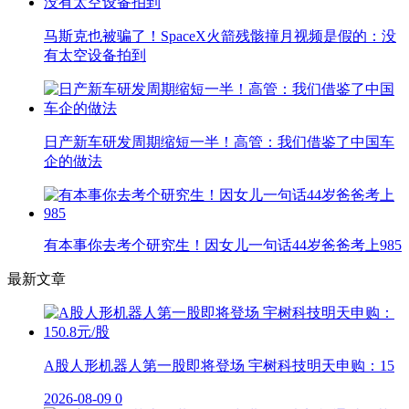
马斯克也被骗了！SpaceX火箭残骸撞月视频是假的：没
有太空设备拍到
日产新车研发周期缩短一半！高管：我们借鉴了中国车
企的做法
有本事你去考个研究生！因女儿一句话44岁爸爸考上985
最新文章
A股人形机器人第一股即将登场 宇树科技明天申购：15
2026-08-09
0