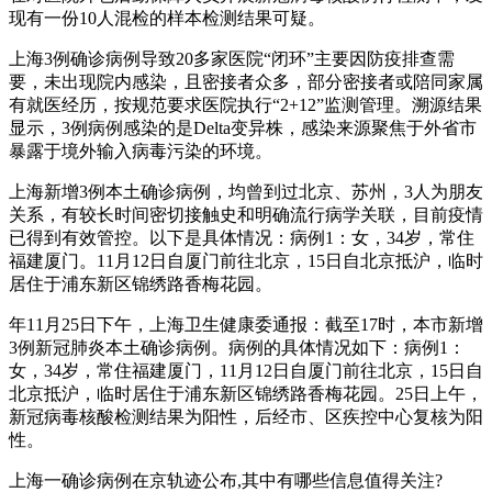
现有一份10人混检的样本检测结果可疑。
上海3例确诊病例导致20多家医院“闭环”主要因防疫排查需
要，未出现院内感染，且密接者众多，部分密接者或陪同家属
有就医经历，按规范要求医院执行“2+12”监测管理。溯源结果
显示，3例病例感染的是Delta变异株，感染来源聚焦于外省市
暴露于境外输入病毒污染的环境。
上海新增3例本土确诊病例，均曾到过北京、苏州，3人为朋友
关系，有较长时间密切接触史和明确流行病学关联，目前疫情
已得到有效管控。以下是具体情况：病例1：女，34岁，常住
福建厦门。11月12日自厦门前往北京，15日自北京抵沪，临时
居住于浦东新区锦绣路香梅花园。
年11月25日下午，上海卫生健康委通报：截至17时，本市新增
3例新冠肺炎本土确诊病例。病例的具体情况如下：病例1：
女，34岁，常住福建厦门，11月12日自厦门前往北京，15日自
北京抵沪，临时居住于浦东新区锦绣路香梅花园。25日上午，
新冠病毒核酸检测结果为阳性，后经市、区疾控中心复核为阳
性。
上海一确诊病例在京轨迹公布,其中有哪些信息值得关注?