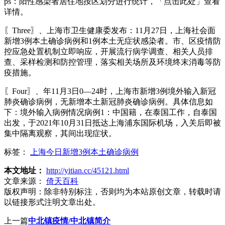
ps：阳性感染者居住地按区划分进行统计，「点击此处」查看
详情。
〖Three〗、上海市卫生健康委发布：11月27日，上海社会面
新增3例本土确诊病例和1例本土无症状感染者。市、区疫情防
控应急处置机制立即响应，开展流行病学调查、相关人员排
查、采样检测和防控管理，落实相关场所及环境终末消毒等防
疫措施。
〖Four〗、年11月3日0—24时，上海市新增3例境外输入新冠
肺炎确诊病例，无新增本土新冠肺炎确诊病例。具体信息如
下：境外输入病例情况病例1：中国籍，在泰国工作，自泰国
出发，于2021年10月31日抵达上海浦东国际机场，入关后即被
集中隔离观察，其间出现症状。
标签：
上海今日新增3例本土确诊病例
本文地址：
http://yitian.cc/45121.html
文章来源：
倚天百科
版权声明：
除非特别标注，否则均为本站原创文章，转载时请
以链接形式注明文章出处。
上一篇
中北镇疫情/中北镇简介