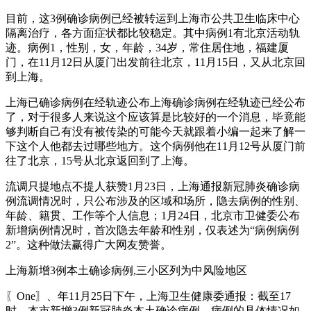
目前，这3例确诊病例已经被转运到上海市公共卫生临床中心
隔离治疗，各方面症状都比较稳定。其中病例1有北京活动轨
迹。病例1，性别，女，年龄，34岁，常住居住地，福建厦
门，在11月12日从厦门出发前往北京，11月15日，又从北京回
到上海。
上海已确诊病例在经轨迹公布上海确诊病例在经轨迹已经公布
了，对于很多人来说这个应该算是比较好的一个消息，毕竟能
够判断自己有没有被传染的可能今天就跟着小编一起来了解一
下这个人他都去过哪些地方。这个病例他在11月12号从厦门前
往了北京，15号从北京返回到了上海。
流调只提地点不提人获赞1月23日，上海通报新冠肺炎确诊病
例流调情况时，只公布涉及的区域和场所，隐去病例的性别、
年龄、籍贯、工作等个人信息；1月24日，北京市卫健委公布
新增病例情况时，首次隐去年龄和性别，仅表述为“病例病例
2”。这种做法赢得广大网友赞誉。
上海新增3例本土确诊病例,三小区列为中风险地区
〖One〗、年11月25日下午，上海卫生健康委通报：截至17
时，本市新增3例新冠肺炎本土确诊病例。病例的具体情况如