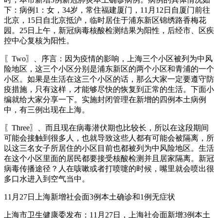
下：病例1：女，34岁，常住福建厦门，11月12日自厦门前往
北京，15日自北京抵沪，临时居住于浦东新区锦绣路香梅花
园。25日上午，新冠病毒核酸检测结果为阳性，后经市、区疾
控中心复核为阳性。
〖Two〗、序言：因为疫情的影响，上海三个小区被列为中风
险地区，这三个小区分别是浦东新区的两个小区和青浦的一个
小区。如果是生活在这三个小区的话，那么大家一定要遵守防
疫措施，只有这样，才能够尽快的恢复到正常的生活。下面小
编就给大家分享一下。实施封闭管理在新增的四例本土病例
中，有三例出现在上海。
〖Three〗、而且现在病毒潜伏期也比较长，所以在这段期间
可能会接触到很多人，也就导致这些人都有可能会被隔离，所
以这三名女子所居住的小区目前也都被列为中风险地区。生活
在这个小区里面的居民都要接受核酸检测并且居家隔离。新冠
病毒传播途径？人在咳嗽或者打喷嚏的时候，嘴里就会喷出很
多口水进入到空气当中。
11月27日上海新增社会面3例本土确诊和1例无症状
上海市卫生健康委发布：11月27日，上海社会面新增3例本土