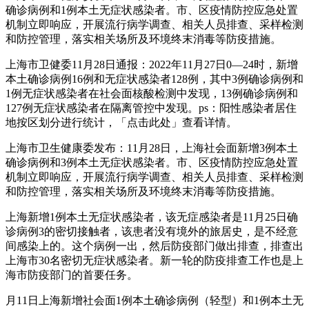
确诊病例和1例本土无症状感染者。市、区疫情防控应急处置
机制立即响应，开展流行病学调查、相关人员排查、采样检测
和防控管理，落实相关场所及环境终末消毒等防疫措施。
上海市卫健委11月28日通报：2022年11月27日0—24时，新增
本土确诊病例16例和无症状感染者128例，其中3例确诊病例和
1例无症状感染者在社会面核酸检测中发现，13例确诊病例和
127例无症状感染者在隔离管控中发现。ps：阳性感染者居住
地按区划分进行统计，「点击此处」查看详情。
上海市卫生健康委发布：11月28日，上海社会面新增3例本土
确诊病例和3例本土无症状感染者。市、区疫情防控应急处置
机制立即响应，开展流行病学调查、相关人员排查、采样检测
和防控管理，落实相关场所及环境终末消毒等防疫措施。
上海新增1例本土无症状感染者，该无症感染者是11月25日确
诊病例3的密切接触者，该患者没有境外的旅居史，是不经意
间感染上的。这个病例一出，然后防疫部门做出排查，排查出
上海市30名密切无症状感染者。新一轮的防疫排查工作也是上
海市防疫部门的首要任务。
月11日上海新增社会面1例本土确诊病例（轻型）和1例本土无