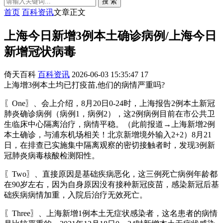
搜 索
首页
百科资讯
文章正文
上海今日新增3例本土确诊病例/上海今日
新增冠状病毒
倚天百科
百科资讯
2026-06-03 15:35:47
17
上海增3例本土均已打疫苗,他们的病情严重吗?
〖One〗、会上介绍，8月20日0-24时，上海报告2例本土新冠
肺炎确诊病例（病例1，病例2），这2例病例目前在市公共卫
生临床中心隔离治疗，病情平稳。（此前报道→上海新增2例
本土确诊，与浦东机场相关！北京新增境外输入2+2）8月21
日，在排查已实施集中隔离观察的密切接触者时，发现3例新
冠肺炎病毒核酸检测阳性。
〖Two〗、直接原因是基础疾病恶化，这三例死亡病例年龄都
在90岁左右，因为自身原因没有接种新冠疫苗，感染新冠后基
础疾病病情加重，入院后治疗无效死亡。
〖Three〗、上海新增1例本土无症状感染者，这名患者的病情