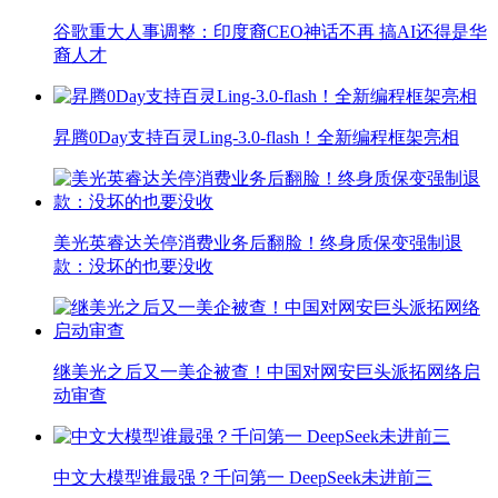
谷歌重大人事调整：印度裔CEO神话不再 搞AI还得是华
裔人才
昇腾0Day支持百灵Ling-3.0-flash！全新编程框架亮相
美光英睿达关停消费业务后翻脸！终身质保变强制退
款：没坏的也要没收
继美光之后又一美企被查！中国对网安巨头派拓网络启
动审查
中文大模型谁最强？千问第一 DeepSeek未进前三