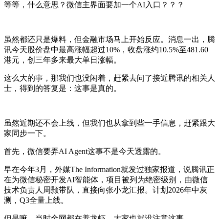
等等，什么意思？微信主界面要加一个AI入口？？？
虽然都还只是爆料，但金融市场马上开始反应。消息一出，腾
讯今天股价盘中最高涨幅超过10%，收盘涨约10.5%至481.60
港元，创三年多来最大单日涨幅。
这么大的事，那我们也没闲着，赶紧去问了接近腾讯的相关人
士，得到的答复是：这事是真的。
虽然近期还不会上线，但我们也从拿到些一手信息，赶紧跟大
家同步一下。
首先，微信要弄AI Agent这事不是今天透露的。
早在今年3月，外媒The Information就发过独家报道，说腾讯正
在为微信秘密开发AI智能体，项目被列为绝密级别，由微信
技术负责人周颢带队，直接向张小龙汇报。计划2026年中灰
测，Q3全量上线。
但是嘛，当时全网都在养龙虾，大家也就没注意这事。