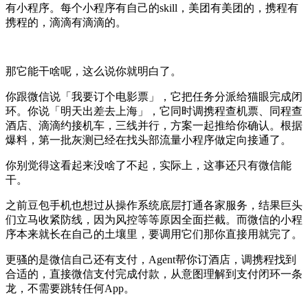
有小程序。每个小程序有自己的skill，美团有美团的，携程有
携程的，滴滴有滴滴的。
那它能干啥呢，这么说你就明白了。
你跟微信说「我要订个电影票」，它把任务分派给猫眼完成闭
环。你说「明天出差去上海」，它同时调携程查机票、同程查
酒店、滴滴约接机车，三线并行，方案一起推给你确认。根据
爆料，第一批灰测已经在找头部流量小程序做定向接通了。
你别觉得这看起来没啥了不起，实际上，这事还只有微信能
干。
之前豆包手机也想过从操作系统底层打通各家服务，结果巨头
们立马收紧防线，因为风控等等原因全面拦截。而微信的小程
序本来就长在自己的土壤里，要调用它们那你直接用就完了。
更骚的是微信自己还有支付，Agent帮你订酒店，调携程找到
合适的，直接微信支付完成付款，从意图理解到支付闭环一条
龙，不需要跳转任何App。