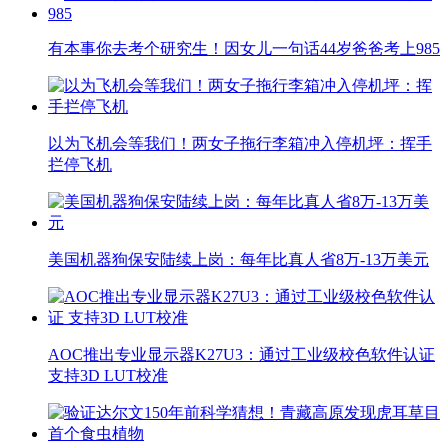
有本事你去考个研究生！因女儿一句话44岁爸爸考上985
以为飞机会等我们！两女子拖行李箱冲入停机坪：挥手
拦停飞机
美国机器狗保安陆续上岗：每年比真人省8万-13万美元
AOC推出专业显示器K27U3：通过工业级校色软件认证
支持3D LUT校准