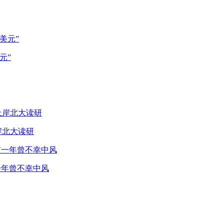
元”
岸北大读研
一年曾不幸中风