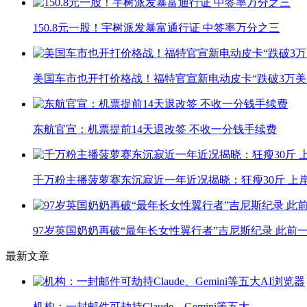
150.8元一股！宇树派发暴富通行证 中签率万分之三
美国车市也开打价格战！福特官宣新电动皮卡“跌破3万美
东航官宣：机票提前14天退改签 不收一分钱手续费
千万粉主播菠萝赛东沉寂近一年近况揭晓：狂瘦30斤 上
97岁英国奶奶再破“最年长女性翼行者”吉尼斯纪录 此前
最新文章
机构：一封邮件可劫持Claude、Gemini等五大