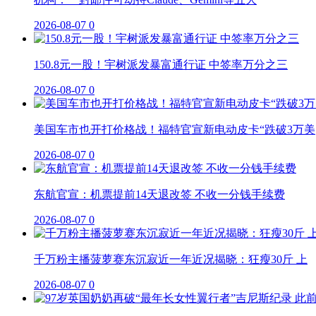
2026-08-07
0
150.8元一股！宇树派发暴富通行证 中签率万分之三
2026-08-07
0
美国车市也开打价格战！福特官宣新电动皮卡“跌破3万美
2026-08-07
0
东航官宣：机票提前14天退改签 不收一分钱手续费
2026-08-07
0
千万粉主播菠萝赛东沉寂近一年近况揭晓：狂瘦30斤 上
2026-08-07
0