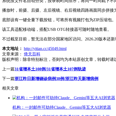
系统按文件名自动分类，按录制时间排序，将同一时间戳下不
播放时，前摄、后摄、左后视镜、右后视镜四路画面同步拼接
底部设有一键全量下载按钮，可将所有视频打包为ZIP压缩包。
该工具适配移动端，搭配USB OTG转接器可随时随地查看。
不过截至目前，暂无法在部分国家地区访问。2026.20版
本文地址：
http://yitian.cc/45049.html
文章来源：
倚天百科
版权声明：
除非特别标注，否则均为本站原创文章，转载时请
上一篇
31省增本土108例/31省增本土107例轨迹
下一篇
浙江昨日新增确诊病例38例/浙江昨天新增病例
相关文章
机构：一封邮件可劫持Claude、Gemini等五大AI浏览器