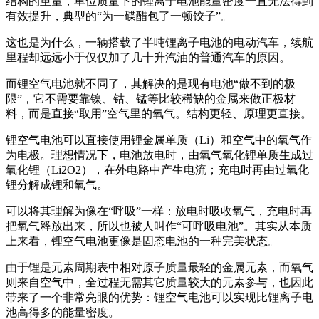
结构的重量，单位质量下的锂离子电池能量密度一直无法得到
有效提升，典型的“为一碟醋包了一顿饺子”。
这也是为什么，一辆搭载了半吨锂离子电池的电动汽车，续航
里程却远远小于仅仅加了几十升汽油的普通汽车的原因。
而锂空气电池就不同了，其解决的是现有电池“做不到的极
限”，它不需要靠镍、钴、锰等比较稀缺的金属来做正极材
料，而是直接“取用”空气里的氧气。结构更轻、原理更直接。
锂空气电池可以直接使用锂金属单质（Li）和空气中的氧气作
为电极。理想情况下，电池放电时，由氧气氧化锂单质生成过
氧化锂（Li2O2），在外电路中产生电流；充电时再由过氧化
锂分解成锂和氧气。
可以将其理解为像在“呼吸”一样：放电时吸收氧气，充电时再
把氧气释放出来，所以也被人叫作“可呼吸电池”。其实从本质
上来看，锂空气电池更像是固态电池的一种完美状态。
由于锂是元素周期表中相对原子质量最轻的金属元素，而氧气
则来自空气中，全过程无需其它质量较大的元素参与，也因此
带来了一个非常亮眼的优势：锂空气电池可以实现比锂离子电
池高得多的能量密度。