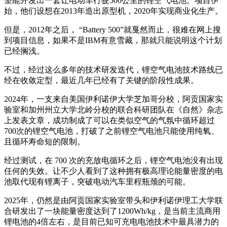
望能开发出一套让电动车行驶500公里的锂空气电池。项目伊
始，他们设想在2013年造出原型机，2020年实现商业化生产。
但是，2012年之后， “Battery 500”就戛然而止，很难在网上搜
到项目信息，如果不是IBM有意雪藏，那就只能说明这个计划
已经搁浅。
不过，经过这么多年的技术研发迭代，锂空气电池技术路线已
经在收敛定型，最近几年已经有了关键的阶段性成果。
2024年，一支来自美国伊利诺伊大学芝加哥分校，阿贡国家实
验室和加州州立大学北岭分校的联合科研团队在《自然》杂志
上发表文章，成功制成了可以在类似空气的气氛中循环超过
700次的锂空气电池，打破了之前锂空气电池只能使用纯氧、
且循环寿命短的限制。
经过测试，在 700 次的充放电循环之后，锂空气电池没有出现
任何的失效。让不少人看到了这种拥有极高理论能量密度的电
池取代现有锂离子，突破电动汽车里程瓶颈的可能。
2025年，仍然是由阿贡国家实验室带头和伊利诺伊理工大学联
合研发出了一块能量密度达到了1200Wh/kg，是当前主流商用
锂电池的4倍左右，是目前已知可充电电池技术中最具潜力的