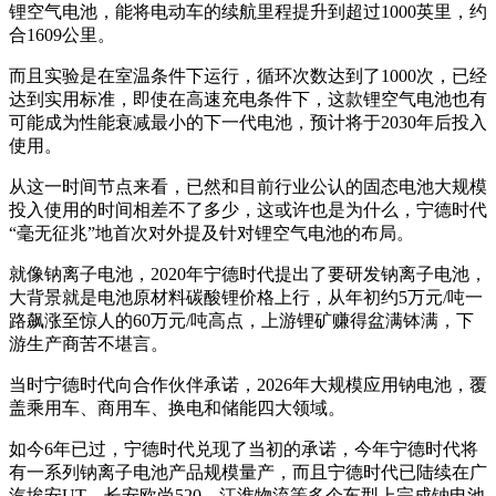
锂空气电池，能将电动车的续航里程提升到超过1000英里，约
合1609公里。
而且实验是在室温条件下运行，循环次数达到了1000次，已经
达到实用标准，即使在高速充电条件下，这款锂空气电池也有
可能成为性能衰减最小的下一代电池，预计将于2030年后投入
使用。
从这一时间节点来看，已然和目前行业公认的固态电池大规模
投入使用的时间相差不了多少，这或许也是为什么，宁德时代
“毫无征兆”地首次对外提及针对锂空气电池的布局。
就像钠离子电池，2020年宁德时代提出了要研发钠离子电池，
大背景就是电池原材料碳酸锂价格上行，从年初约5万元/吨一
路飙涨至惊人的60万元/吨高点，上游锂矿赚得盆满钵满，下
游生产商苦不堪言。
当时宁德时代向合作伙伴承诺，2026年大规模应用钠电池，覆
盖乘用车、商用车、换电和储能四大领域。
如今6年已过，宁德时代兑现了当初的承诺，今年宁德时代将
有一系列钠离子电池产品规模量产，而且宁德时代已陆续在广
汽埃安UT、长安欧尚520、江淮物流等多个车型上完成钠电池