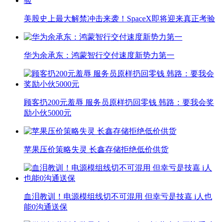
美股史上最大解禁冲击来袭！SpaceX即将迎来真正考验
华为余承东：鸿蒙智行交付速度新势力第一
顾客扔200元羞辱 服务员原样扔回零钱 韩路：要我会奖
励小伙5000元
苹果压价策略失灵 长鑫存储拒绝低价供货
血泪教训！电源模组线切不可混用 但幸亏是技嘉 i人也
能0沟通送保