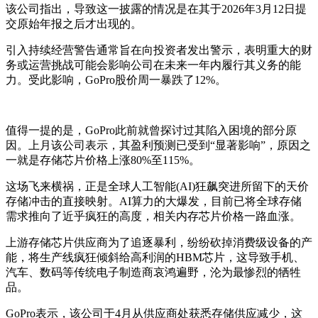
该公司指出，导致这一披露的情况是在其于2026年3月12日提
交原始年报之后才出现的。
引入持续经营警告通常旨在向投资者发出警示，表明重大的财
务或运营挑战可能会影响公司在未来一年内履行其义务的能
力。受此影响，GoPro股价周一暴跌了12%。
值得一提的是，GoPro此前就曾探讨过其陷入困境的部分原
因。上月该公司表示，其盈利预测已受到“显著影响”，原因之
一就是存储芯片价格上涨80%至115%。
这场飞来横祸，正是全球人工智能(AI)狂飙突进所留下的天价
存储冲击的直接映射。AI算力的大爆发，目前已将全球存储
需求推向了近乎疯狂的高度，相关内存芯片价格一路血涨。
上游存储芯片供应商为了追逐暴利，纷纷砍掉消费级设备的产
能，将生产线疯狂倾斜给高利润的HBM芯片，这导致手机、
汽车、数码等传统电子制造商哀鸿遍野，沦为最惨烈的牺牲
品。
GoPro表示，该公司于4月从供应商处获悉存储供应减少，这