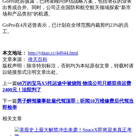
GoPro此前披露，已聘请顾问评估战略方案，包括潜在的业务
出售或合并。同时，公司正在国防和航空航天领域探索“新市
场和产品类别”的机遇。
GoPro在4月还曾表示，已计划在全球范围内裁剪约23%的员
工。
本文地址：
http://yitian.cc/44944.html
文章来源：
倚天百科
版权声明：
除非特别标注，否则均为本站原创文章，转载时请
以链接形式注明文章出处。
上一篇
60万的宝马X5托运途中被烧毁 物流公司只赔双倍运费
2400元！法院判了
下一篇
男子醉驾肇事欲雇代驾顶罪：听闻10万维修费后代驾当
即检举
相关文章