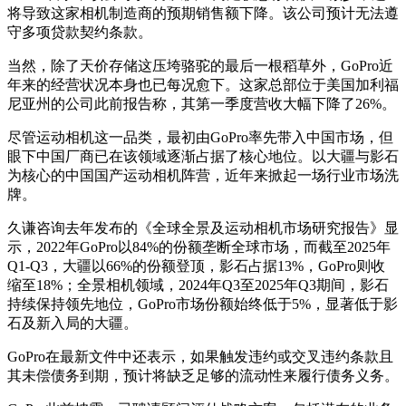
将导致这家相机制造商的预期销售额下降。该公司预计无法遵
守多项贷款契约条款。
当然，除了天价存储这压垮骆驼的最后一根稻草外，GoPro近
年来的经营状况本身也已每况愈下。这家总部位于美国加利福
尼亚州的公司此前报告称，其第一季度营收大幅下降了26%。
尽管运动相机这一品类，最初由GoPro率先带入中国市场，但
眼下中国厂商已在该领域逐渐占据了核心地位。以大疆与影石
为核心的中国国产运动相机阵营，近年来掀起一场行业市场洗
牌。
久谦咨询去年发布的《全球全景及运动相机市场研究报告》显
示，2022年GoPro以84%的份额垄断全球市场，而截至2025年
Q1-Q3，大疆以66%的份额登顶，影石占据13%，GoPro则收
缩至18%；全景相机领域，2024年Q3至2025年Q3期间，影石
持续保持领先地位，GoPro市场份额始终低于5%，显著低于影
石及新入局的大疆。
GoPro在最新文件中还表示，如果触发违约或交叉违约条款且
其未偿债务到期，预计将缺乏足够的流动性来履行债务义务。