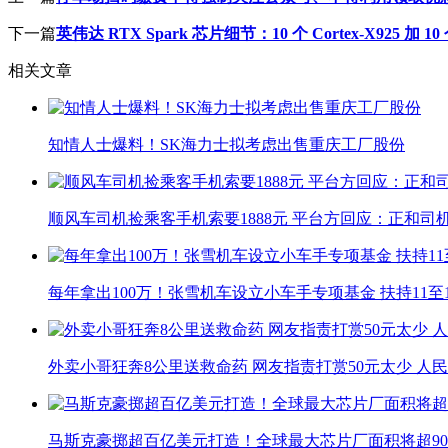
下一篇
英伟达 RTX Spark 芯片细节：10 个 Cortex-X925 加 10 个
相关文章
知情人士爆料！SK海力士拟考虑出售重庆工厂股份
顺风车司机捡乘客手机索要1888元 平台方回应：正和司
每年拿出100万！张雪机车设立小车手专项基金 扶持11至
外卖小哥狂奔8公里送救命药 网友指责打赏50元太少 人
马斯克豪掷超百亿美元打造！全球最大芯片厂面积将超90