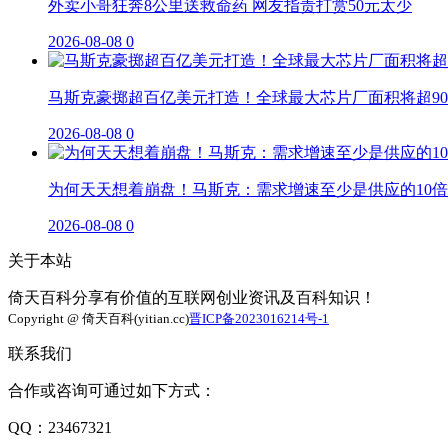
外卖小哥狂奔8公里送救命药 网友指责打赏50元太少
2026-08-08
0
马斯克豪掷超百亿美元打造！全球最大芯片厂面积将超90
2026-08-08
0
为何天天想着崩盘！马斯克：需求增速至少是供应的10倍
2026-08-08
0
关于本站
倚天百科分享有价值的互联网创业资讯及百科知识！
Copyright @ 倚天百科(yitian.cc)
晋ICP备2023016214号-1
联系我们
合作或咨询可通过如下方式：
QQ：23467321