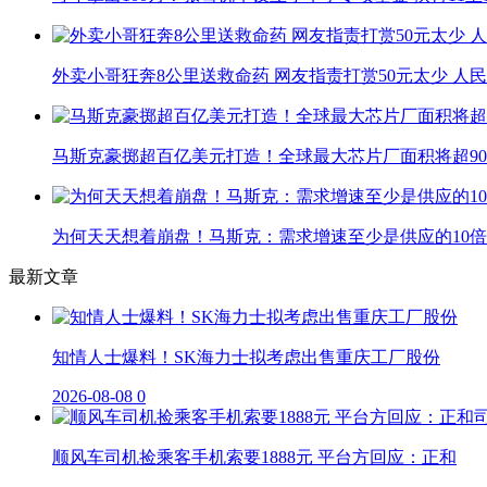
外卖小哥狂奔8公里送救命药 网友指责打赏50元太少 人
马斯克豪掷超百亿美元打造！全球最大芯片厂面积将超90
为何天天想着崩盘！马斯克：需求增速至少是供应的10倍
最新文章
知情人士爆料！SK海力士拟考虑出售重庆工厂股份
2026-08-08
0
顺风车司机捡乘客手机索要1888元 平台方回应：正和