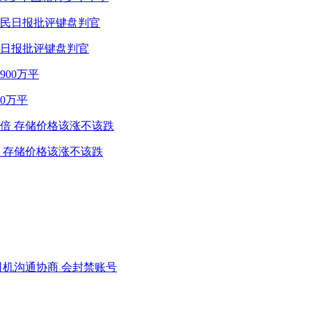
民日报批评键盘判官
0万平
 存储价格该涨不该跌