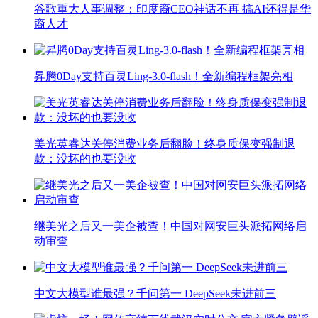
谷歌重大人事调整：印度裔CEO神话不再 搞AI还得是华
裔人才
昇腾0Day支持百灵Ling-3.0-flash！全新编程框架亮相
美光英睿达关停消费业务后翻脸！终身质保变强制退
款：没坏的也要没收
继美光之后又一美企被查！中国对网安巨头派拓网络启
动审查
中文大模型谁最强？千问第一 DeepSeek未进前三