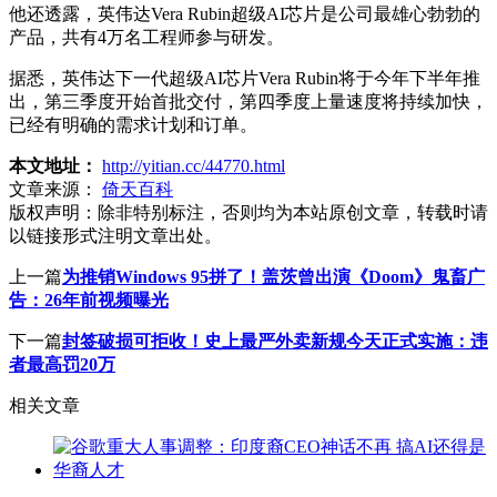
他还透露，英伟达Vera Rubin超级AI芯片是公司最雄心勃勃的
产品，共有4万名工程师参与研发。
据悉，英伟达下一代超级AI芯片Vera Rubin将于今年下半年推
出，第三季度开始首批交付，第四季度上量速度将持续加快，
已经有明确的需求计划和订单。
本文地址：
http://yitian.cc/44770.html
文章来源：
倚天百科
版权声明：
除非特别标注，否则均为本站原创文章，转载时请
以链接形式注明文章出处。
上一篇
为推销Windows 95拼了！盖茨曾出演《Doom》鬼畜广
告：26年前视频曝光
下一篇
封签破损可拒收！史上最严外卖新规今天正式实施：违
者最高罚20万
相关文章